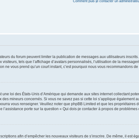
Comment puis-je contacter un administrateu
trateurs du forum peuvent limiter la publication de messages aux utilisateurs inscri
visiteurs, tels que l’affichage d’avatars personnalisés, l’utilisation de la messager
ription ne vous prend qu’un court instant, c’est pourquoi nous vous recommandons de l
t une loi des États-Unis d’Amérique qui demande aux sites internet collectant pot
 des mineurs concernés. Si vous ne savez pas si cette loi s’applique également au
 pourra vous renseigner. Veuillez noter que phpBB Limited et que les propriétaires
ue l’assistance porte sur la question « Qui dois-je contacter à propos de problèmes 
inscriptions afin d’empêcher les nouveaux visiteurs de s’inscrire. De même, il est é