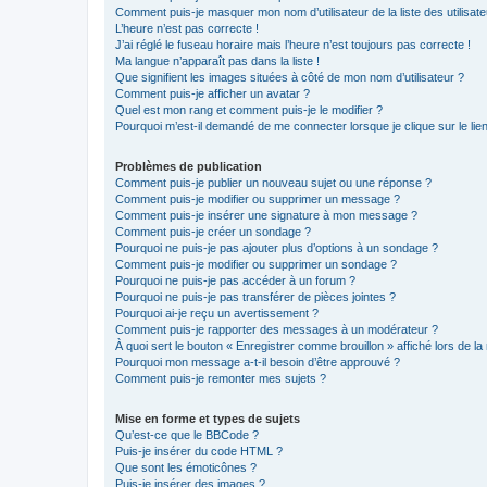
Comment puis-je masquer mon nom d’utilisateur de la liste des utilisate
L’heure n’est pas correcte !
J’ai réglé le fuseau horaire mais l’heure n’est toujours pas correcte !
Ma langue n’apparaît pas dans la liste !
Que signifient les images situées à côté de mon nom d’utilisateur ?
Comment puis-je afficher un avatar ?
Quel est mon rang et comment puis-je le modifier ?
Pourquoi m’est-il demandé de me connecter lorsque je clique sur le lien 
Problèmes de publication
Comment puis-je publier un nouveau sujet ou une réponse ?
Comment puis-je modifier ou supprimer un message ?
Comment puis-je insérer une signature à mon message ?
Comment puis-je créer un sondage ?
Pourquoi ne puis-je pas ajouter plus d’options à un sondage ?
Comment puis-je modifier ou supprimer un sondage ?
Pourquoi ne puis-je pas accéder à un forum ?
Pourquoi ne puis-je pas transférer de pièces jointes ?
Pourquoi ai-je reçu un avertissement ?
Comment puis-je rapporter des messages à un modérateur ?
À quoi sert le bouton « Enregistrer comme brouillon » affiché lors de la 
Pourquoi mon message a-t-il besoin d’être approuvé ?
Comment puis-je remonter mes sujets ?
Mise en forme et types de sujets
Qu’est-ce que le BBCode ?
Puis-je insérer du code HTML ?
Que sont les émoticônes ?
Puis-je insérer des images ?