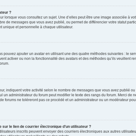
ateur ?
ur lorsque vous consultez un sujet. Une d’elles peut être une image associée à vo
mbre de messages que vous avez publié, ou permet de différencier votre statut parti
 unique et personnelle à chaque utilisateur.
ous pouvez ajouter un avatar en utilisant une des quatre méthodes suivantes : le serv
ent activer ou non la fonctionnalité des avatars et des méthodes qu’ils veuillent ren
forum.
ur, indiquent votre activité selon le nombre de messages que vous avez publié ou id
eul un administrateur du forum peut modifier le texte des rangs du forum. Merci de 
de forums ne toléreront pas ce procédé et un administrateur ou un modérateur pou
ur le lien de courrier électronique d’un utilisateur ?
s utilisateurs inscrits peuvent envoyer des courriers électroniques aux autres utili