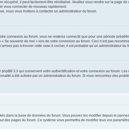
 récupéré, il peut facilement être réinitialisé. Veuillez vous rendre sur la page de
voir vous connecter de nouveau rapidement.
sse, nous vous invitons à contacter un administrateur du forum.
otre connexion au forum, vous ne resterez connecté que pour une période prédéfinie
se « Se souvenir de moi » lors de votre connexion au forum. Ceci n’est pas recomm
’arrivez pas à trouver cette case à cocher, il est probable qu’un administrateur du fo
 phpBB 3.3 qui conservent votre authentification et votre connexion au forum. Les 
tionnalité a été activée par un administrateur du forum. Si vous rencontrez des pro
ockés dans la base de données du forum. Vous pouvez les modifier depuis le panneau 
haut des pages du forum. Ce système vous permettra de modifier tous vos paramètre