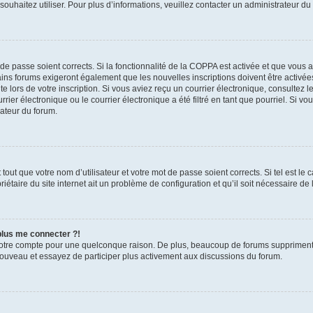
s souhaitez utiliser. Pour plus d’informations, veuillez contacter un administrateur du
t de passe soient corrects. Si la fonctionnalité de la COPPA est activée et que vous 
ains forums exigeront également que les nouvelles inscriptions doivent être activée
te lors de votre inscription. Si vous aviez reçu un courrier électronique, consultez l
r électronique ou le courrier électronique a été filtré en tant que pourriel. Si vo
rateur du forum.
out que votre nom d’utilisateur et votre mot de passe soient corrects. Si tel est le
iétaire du site internet ait un problème de configuration et qu’il soit nécessaire de l
 plus me connecter ?!
votre compte pour une quelconque raison. De plus, beaucoup de forums suppriment pér
 nouveau et essayez de participer plus activement aux discussions du forum.