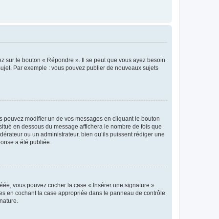
ez sur le bouton « Répondre ». Il se peut que vous ayez besoin
 sujet. Par exemple : vous pouvez publier de nouveaux sujets
s pouvez modifier un de vos messages en cliquant le bouton
e situé en dessous du message affichera le nombre de fois que
modérateur ou un administrateur, bien qu’ils puissent rédiger une
ponse a été publiée.
réée, vous pouvez cocher la case « Insérer une signature »
ages en cochant la case appropriée dans le panneau de contrôle
gnature.