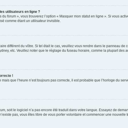
s utilisateurs en ligne ?
s du forum », vous trouverez l’option « Masquer mon statut en ligne ». Si vous activ
é comme étant un utilisateur invisible.
aire différent du vôtre. Si tel était le cas, veuillez vous rendre dans le panneau de co
ey, etc. Veuillez noter que le réglage du fuseau horaire, comme la plupart des autr
orrecte !
 mais que l’heure n’est toujours pas correcte, il est probable que l’horloge du serve
orum, soit le logiciel n’a pas encore été traduit dans votre langue. Essayez de deman
 n’existe pas, vous êtes libre de vous porter volontaire et commencer une nouvelle t