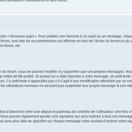
es utilisateurs malveillants ou des robots.
outon « Nouveau sujet ». Pour publier une réponse à un sujet ou un message, cliqu
 forum, une liste de vos permissions est affichée en bas de l’écran du forum ou du
ce forum, etc.
r du forum, vous ne pouvez modifier ou supprimer que vos propres messages. Vou
 initial ait été publié. Si quelqu’un a déjà répondu à votre message, un petit text
ion. Ce petit texte n’apparaîtra pas s’il s’agit d’une modification effectuée par un 
ue les utilisateurs normaux ne peuvent pas supprimer leur propre message si une ré
ut d’abord en créer une depuis le panneau de contrôle de l’utilisateur. Une fois c
ure. Vous pouvez également ajouter une signature qui sera insérée à tous vos mess
 vous sera plus utile de spécifier sur chaque message votre souhait d’insérer votre si