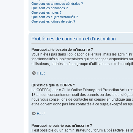
Que sont les annonces générales ?
Que sont les annonces ?
Que sont les notes ?
Que sont les sujets verrouillés ?
Que sont les icônes de sujet ?
Problèmes de connexion et d’inscription
Pourquoi ai-je besoin de m’inscrire ?
Vous n’êtes pas dans l’obligation de le faire, mais les adminis
fonctionnalités supplémentaires qui ne sont pas disponibles aux 
utilisateurs, l’adhésion à un groupe d’utilisateurs, etc. L’insc
Haut
Qu’est-ce que la COPPA ?
La COPPA (pour « Child Online Privacy and Protection Act ») es
13 ans un consentement écrit des parents ou des tuteurs légaux
nous vous conseillons de contacter un conseiller juridique qui
et ne doivent donc pas être contactés à ce sujet, excepté lorsq
Haut
Pourquoi ne puis-je pas m’inscrire ?
Il est possible qu’un administrateur du forum ait désactivé les 