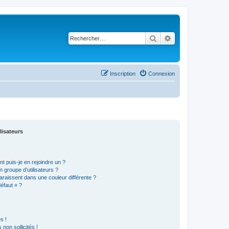
Rechercher
Recherche avancé
Inscription
Connexion
lisateurs
t puis-je en rejoindre un ?
 groupe d’utilisateurs ?
araissent dans une couleur différente ?
défaut » ?
s !
non sollicités !