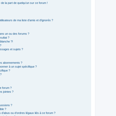
e de la part de quelqu’un sur ce forum !
lisateurs de ma liste d’amis et d’ignorés ?
ans un ou des forums ?
sultat ?
blanche ?!
?
ssages et sujets ?
t les abonnements ?
onner à un sujet spécifique ?
ifique ?
 ?
ce forum ?
s jointes ?
cussions ?
ible ?
 d’abus ou d’ordres légaux liés à ce forum ?