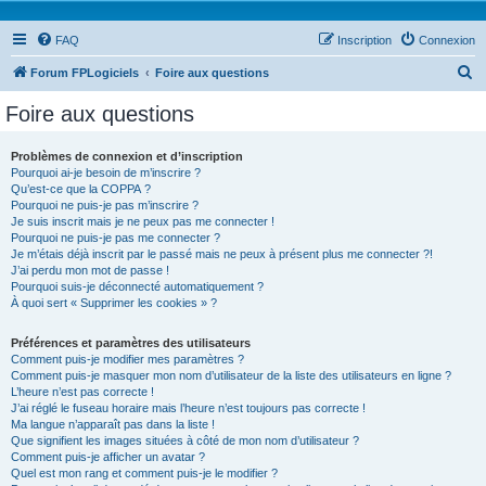
FAQ
Inscription
Connexion
R
Forum FPLogiciels
Foire aux questions
e
Foire aux questions
c
h
Problèmes de connexion et d’inscription
Pourquoi ai-je besoin de m’inscrire ?
e
Qu’est-ce que la COPPA ?
r
Pourquoi ne puis-je pas m’inscrire ?
Je suis inscrit mais je ne peux pas me connecter !
c
Pourquoi ne puis-je pas me connecter ?
Je m’étais déjà inscrit par le passé mais ne peux à présent plus me connecter ?!
h
J’ai perdu mon mot de passe !
e
Pourquoi suis-je déconnecté automatiquement ?
À quoi sert « Supprimer les cookies » ?
r
Préférences et paramètres des utilisateurs
Comment puis-je modifier mes paramètres ?
Comment puis-je masquer mon nom d’utilisateur de la liste des utilisateurs en ligne ?
L’heure n’est pas correcte !
J’ai réglé le fuseau horaire mais l’heure n’est toujours pas correcte !
Ma langue n’apparaît pas dans la liste !
Que signifient les images situées à côté de mon nom d’utilisateur ?
Comment puis-je afficher un avatar ?
Quel est mon rang et comment puis-je le modifier ?