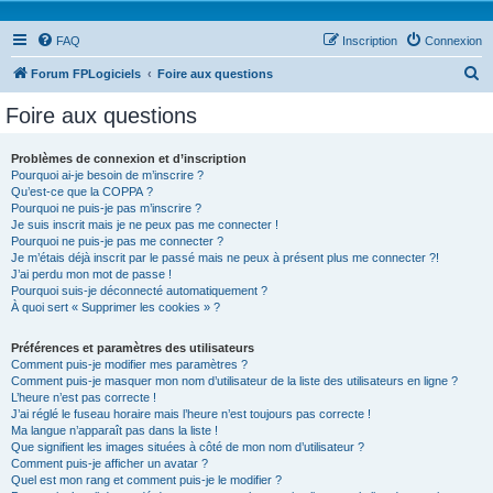
FAQ
Inscription
Connexion
R
Forum FPLogiciels
Foire aux questions
e
Foire aux questions
c
h
Problèmes de connexion et d’inscription
Pourquoi ai-je besoin de m’inscrire ?
e
Qu’est-ce que la COPPA ?
r
Pourquoi ne puis-je pas m’inscrire ?
Je suis inscrit mais je ne peux pas me connecter !
c
Pourquoi ne puis-je pas me connecter ?
Je m’étais déjà inscrit par le passé mais ne peux à présent plus me connecter ?!
h
J’ai perdu mon mot de passe !
e
Pourquoi suis-je déconnecté automatiquement ?
À quoi sert « Supprimer les cookies » ?
r
Préférences et paramètres des utilisateurs
Comment puis-je modifier mes paramètres ?
Comment puis-je masquer mon nom d’utilisateur de la liste des utilisateurs en ligne ?
L’heure n’est pas correcte !
J’ai réglé le fuseau horaire mais l’heure n’est toujours pas correcte !
Ma langue n’apparaît pas dans la liste !
Que signifient les images situées à côté de mon nom d’utilisateur ?
Comment puis-je afficher un avatar ?
Quel est mon rang et comment puis-je le modifier ?