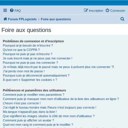
FAQ
Inscription
Connexion
R
Forum FPLogiciels
Foire aux questions
e
Foire aux questions
c
h
Problèmes de connexion et d’inscription
Pourquoi ai-je besoin de m’inscrire ?
e
Qu’est-ce que la COPPA ?
r
Pourquoi ne puis-je pas m’inscrire ?
Je suis inscrit mais je ne peux pas me connecter !
c
Pourquoi ne puis-je pas me connecter ?
Je m’étais déjà inscrit par le passé mais ne peux à présent plus me connecter ?!
h
J’ai perdu mon mot de passe !
e
Pourquoi suis-je déconnecté automatiquement ?
À quoi sert « Supprimer les cookies » ?
r
Préférences et paramètres des utilisateurs
Comment puis-je modifier mes paramètres ?
Comment puis-je masquer mon nom d’utilisateur de la liste des utilisateurs en ligne ?
L’heure n’est pas correcte !
J’ai réglé le fuseau horaire mais l’heure n’est toujours pas correcte !
Ma langue n’apparaît pas dans la liste !
Que signifient les images situées à côté de mon nom d’utilisateur ?
Comment puis-je afficher un avatar ?
Quel est mon rang et comment puis-je le modifier ?