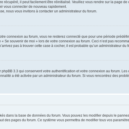
 récupéré, il peut facilement être réinitialisé. Veuillez vous rendre sur la page de
voir vous connecter de nouveau rapidement.
sse, nous vous invitons à contacter un administrateur du forum.
otre connexion au forum, vous ne resterez connecté que pour une période prédéfinie
se « Se souvenir de moi » lors de votre connexion au forum. Ceci n’est pas recomm
’arrivez pas à trouver cette case à cocher, il est probable qu’un administrateur du fo
 phpBB 3.3 qui conservent votre authentification et votre connexion au forum. Les 
tionnalité a été activée par un administrateur du forum. Si vous rencontrez des pro
ockés dans la base de données du forum. Vous pouvez les modifier depuis le panneau 
haut des pages du forum. Ce système vous permettra de modifier tous vos paramètre