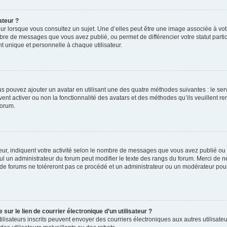
ateur ?
ur lorsque vous consultez un sujet. Une d’elles peut être une image associée à vo
mbre de messages que vous avez publié, ou permet de différencier votre statut parti
 unique et personnelle à chaque utilisateur.
ous pouvez ajouter un avatar en utilisant une des quatre méthodes suivantes : le serv
ent activer ou non la fonctionnalité des avatars et des méthodes qu’ils veuillent ren
forum.
ur, indiquent votre activité selon le nombre de messages que vous avez publié ou id
eul un administrateur du forum peut modifier le texte des rangs du forum. Merci de 
de forums ne toléreront pas ce procédé et un administrateur ou un modérateur pou
ur le lien de courrier électronique d’un utilisateur ?
s utilisateurs inscrits peuvent envoyer des courriers électroniques aux autres utili