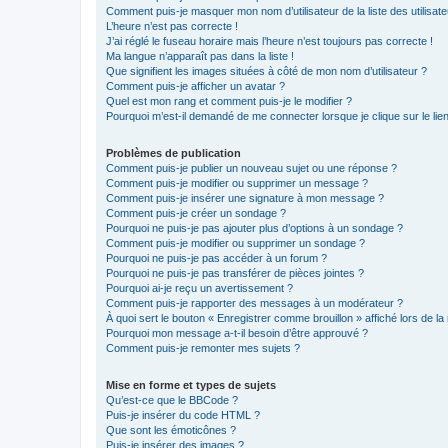
Comment puis-je masquer mon nom d’utilisateur de la liste des utilisate
L’heure n’est pas correcte !
J’ai réglé le fuseau horaire mais l’heure n’est toujours pas correcte !
Ma langue n’apparaît pas dans la liste !
Que signifient les images situées à côté de mon nom d’utilisateur ?
Comment puis-je afficher un avatar ?
Quel est mon rang et comment puis-je le modifier ?
Pourquoi m’est-il demandé de me connecter lorsque je clique sur le lien 
Problèmes de publication
Comment puis-je publier un nouveau sujet ou une réponse ?
Comment puis-je modifier ou supprimer un message ?
Comment puis-je insérer une signature à mon message ?
Comment puis-je créer un sondage ?
Pourquoi ne puis-je pas ajouter plus d’options à un sondage ?
Comment puis-je modifier ou supprimer un sondage ?
Pourquoi ne puis-je pas accéder à un forum ?
Pourquoi ne puis-je pas transférer de pièces jointes ?
Pourquoi ai-je reçu un avertissement ?
Comment puis-je rapporter des messages à un modérateur ?
À quoi sert le bouton « Enregistrer comme brouillon » affiché lors de la 
Pourquoi mon message a-t-il besoin d’être approuvé ?
Comment puis-je remonter mes sujets ?
Mise en forme et types de sujets
Qu’est-ce que le BBCode ?
Puis-je insérer du code HTML ?
Que sont les émoticônes ?
Puis-je insérer des images ?