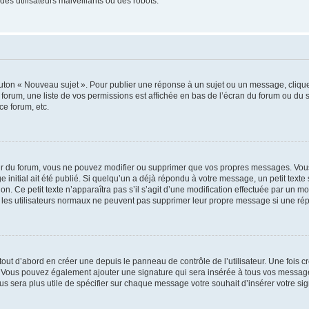
es utilisateurs malveillants ou des robots.
outon « Nouveau sujet ». Pour publier une réponse à un sujet ou un message, cliqu
 forum, une liste de vos permissions est affichée en bas de l’écran du forum ou du
ce forum, etc.
r du forum, vous ne pouvez modifier ou supprimer que vos propres messages. Vou
 initial ait été publié. Si quelqu’un a déjà répondu à votre message, un petit text
ion. Ce petit texte n’apparaîtra pas s’il s’agit d’une modification effectuée par un 
ue les utilisateurs normaux ne peuvent pas supprimer leur propre message si une ré
ut d’abord en créer une depuis le panneau de contrôle de l’utilisateur. Une fois c
ure. Vous pouvez également ajouter une signature qui sera insérée à tous vos mess
 vous sera plus utile de spécifier sur chaque message votre souhait d’insérer votre si