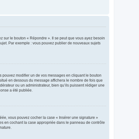
ez sur le bouton « Répondre ». Il se peut que vous ayez besoin
 sujet. Par exemple : vous pouvez publier de nouveaux sujets
s pouvez modifier un de vos messages en cliquant le bouton
e situé en dessous du message affichera le nombre de fois que
modérateur ou un administrateur, bien qu’ils puissent rédiger une
ponse a été publiée.
réée, vous pouvez cocher la case « Insérer une signature »
ages en cochant la case appropriée dans le panneau de contrôle
gnature.