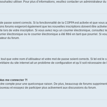
s souhaitez utiliser. Pour plus d’informations, veuillez contacter un administrateur du
t de passe soient corrects. Si la fonctionnalité de la COPPA est activée et que vous 
ains forums exigeront également que les nouvelles inscriptions doivent être activée
te lors de votre inscription. Si vous aviez reçu un courrier électronique, consultez l
r électronique ou le courrier électronique a été filtré en tant que pourriel. Si vo
rateur du forum.
out que votre nom d’utilisateur et votre mot de passe soient corrects. Si tel est le
iétaire du site internet ait un problème de configuration et qu’il soit nécessaire de l
 plus me connecter ?!
votre compte pour une quelconque raison. De plus, beaucoup de forums suppriment pér
 nouveau et essayez de participer plus activement aux discussions du forum.