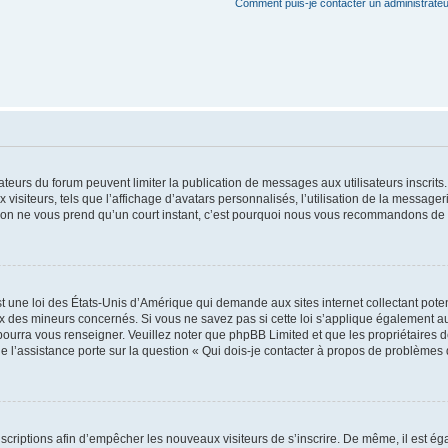
Comment puis-je contacter un administrateu
trateurs du forum peuvent limiter la publication de messages aux utilisateurs inscri
visiteurs, tels que l’affichage d’avatars personnalisés, l’utilisation de la messager
ription ne vous prend qu’un court instant, c’est pourquoi nous vous recommandons de l
t une loi des États-Unis d’Amérique qui demande aux sites internet collectant pot
 des mineurs concernés. Si vous ne savez pas si cette loi s’applique également au
 pourra vous renseigner. Veuillez noter que phpBB Limited et que les propriétaires
ue l’assistance porte sur la question « Qui dois-je contacter à propos de problèmes 
inscriptions afin d’empêcher les nouveaux visiteurs de s’inscrire. De même, il est é