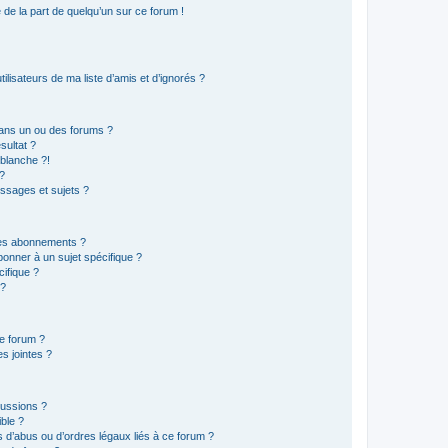
e de la part de quelqu’un sur ce forum !
lisateurs de ma liste d’amis et d’ignorés ?
ans un ou des forums ?
sultat ?
blanche ?!
?
ssages et sujets ?
t les abonnements ?
onner à un sujet spécifique ?
ifique ?
 ?
ce forum ?
s jointes ?
cussions ?
ible ?
 d’abus ou d’ordres légaux liés à ce forum ?