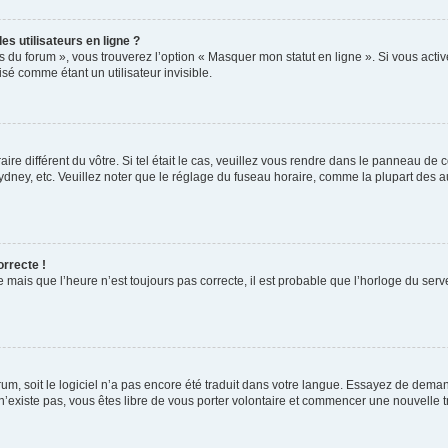
s utilisateurs en ligne ?
s du forum », vous trouverez l’option « Masquer mon statut en ligne ». Si vous activ
é comme étant un utilisateur invisible.
aire différent du vôtre. Si tel était le cas, veuillez vous rendre dans le panneau de co
ey, etc. Veuillez noter que le réglage du fuseau horaire, comme la plupart des autr
orrecte !
 mais que l’heure n’est toujours pas correcte, il est probable que l’horloge du serve
orum, soit le logiciel n’a pas encore été traduit dans votre langue. Essayez de deman
 n’existe pas, vous êtes libre de vous porter volontaire et commencer une nouvelle t