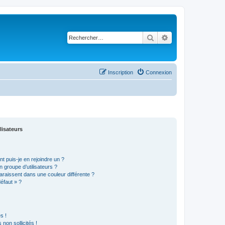
Rechercher
Recherche avancé
Inscription
Connexion
lisateurs
t puis-je en rejoindre un ?
 groupe d’utilisateurs ?
araissent dans une couleur différente ?
défaut » ?
s !
non sollicités !