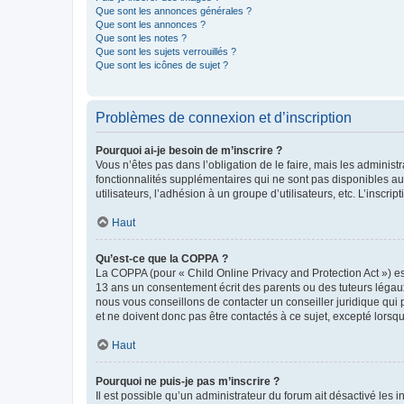
Que sont les annonces générales ?
Que sont les annonces ?
Que sont les notes ?
Que sont les sujets verrouillés ?
Que sont les icônes de sujet ?
Problèmes de connexion et d’inscription
Pourquoi ai-je besoin de m’inscrire ?
Vous n’êtes pas dans l’obligation de le faire, mais les adminis
fonctionnalités supplémentaires qui ne sont pas disponibles aux 
utilisateurs, l’adhésion à un groupe d’utilisateurs, etc. L’insc
Haut
Qu’est-ce que la COPPA ?
La COPPA (pour « Child Online Privacy and Protection Act ») es
13 ans un consentement écrit des parents ou des tuteurs légaux
nous vous conseillons de contacter un conseiller juridique qui
et ne doivent donc pas être contactés à ce sujet, excepté lorsq
Haut
Pourquoi ne puis-je pas m’inscrire ?
Il est possible qu’un administrateur du forum ait désactivé les 