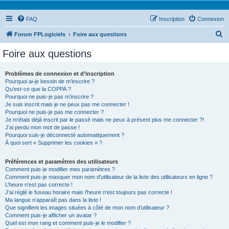
FAQ
Inscription
Connexion
R
Forum FPLogiciels
Foire aux questions
e
Foire aux questions
c
h
Problèmes de connexion et d’inscription
Pourquoi ai-je besoin de m’inscrire ?
e
Qu’est-ce que la COPPA ?
r
Pourquoi ne puis-je pas m’inscrire ?
Je suis inscrit mais je ne peux pas me connecter !
c
Pourquoi ne puis-je pas me connecter ?
Je m’étais déjà inscrit par le passé mais ne peux à présent plus me connecter ?!
h
J’ai perdu mon mot de passe !
e
Pourquoi suis-je déconnecté automatiquement ?
À quoi sert « Supprimer les cookies » ?
r
Préférences et paramètres des utilisateurs
Comment puis-je modifier mes paramètres ?
Comment puis-je masquer mon nom d’utilisateur de la liste des utilisateurs en ligne ?
L’heure n’est pas correcte !
J’ai réglé le fuseau horaire mais l’heure n’est toujours pas correcte !
Ma langue n’apparaît pas dans la liste !
Que signifient les images situées à côté de mon nom d’utilisateur ?
Comment puis-je afficher un avatar ?
Quel est mon rang et comment puis-je le modifier ?