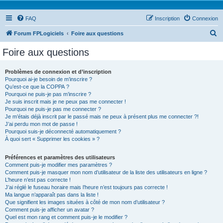
FAQ
Inscription
Connexion
R
Forum FPLogiciels
Foire aux questions
e
Foire aux questions
c
h
Problèmes de connexion et d’inscription
Pourquoi ai-je besoin de m’inscrire ?
e
Qu’est-ce que la COPPA ?
r
Pourquoi ne puis-je pas m’inscrire ?
Je suis inscrit mais je ne peux pas me connecter !
c
Pourquoi ne puis-je pas me connecter ?
Je m’étais déjà inscrit par le passé mais ne peux à présent plus me connecter ?!
h
J’ai perdu mon mot de passe !
e
Pourquoi suis-je déconnecté automatiquement ?
À quoi sert « Supprimer les cookies » ?
r
Préférences et paramètres des utilisateurs
Comment puis-je modifier mes paramètres ?
Comment puis-je masquer mon nom d’utilisateur de la liste des utilisateurs en ligne ?
L’heure n’est pas correcte !
J’ai réglé le fuseau horaire mais l’heure n’est toujours pas correcte !
Ma langue n’apparaît pas dans la liste !
Que signifient les images situées à côté de mon nom d’utilisateur ?
Comment puis-je afficher un avatar ?
Quel est mon rang et comment puis-je le modifier ?