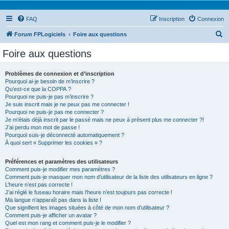
FAQ
Inscription
Connexion
R
Forum FPLogiciels
Foire aux questions
e
Foire aux questions
c
h
Problèmes de connexion et d’inscription
Pourquoi ai-je besoin de m’inscrire ?
e
Qu’est-ce que la COPPA ?
r
Pourquoi ne puis-je pas m’inscrire ?
Je suis inscrit mais je ne peux pas me connecter !
c
Pourquoi ne puis-je pas me connecter ?
Je m’étais déjà inscrit par le passé mais ne peux à présent plus me connecter ?!
h
J’ai perdu mon mot de passe !
e
Pourquoi suis-je déconnecté automatiquement ?
À quoi sert « Supprimer les cookies » ?
r
Préférences et paramètres des utilisateurs
Comment puis-je modifier mes paramètres ?
Comment puis-je masquer mon nom d’utilisateur de la liste des utilisateurs en ligne ?
L’heure n’est pas correcte !
J’ai réglé le fuseau horaire mais l’heure n’est toujours pas correcte !
Ma langue n’apparaît pas dans la liste !
Que signifient les images situées à côté de mon nom d’utilisateur ?
Comment puis-je afficher un avatar ?
Quel est mon rang et comment puis-je le modifier ?