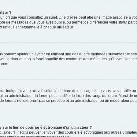
ateur ?
ur lorsque vous consultez un sujet. Une d’elles peut être une image associée à vo
mbre de messages que vous avez publié, ou permet de différencier votre statut parti
 unique et personnelle à chaque utilisateur.
ous pouvez ajouter un avatar en utilisant une des quatre méthodes suivantes : le serv
ent activer ou non la fonctionnalité des avatars et des méthodes qu’ils veuillent ren
forum.
ur, indiquent votre activité selon le nombre de messages que vous avez publié ou id
eul un administrateur du forum peut modifier le texte des rangs du forum. Merci de 
de forums ne toléreront pas ce procédé et un administrateur ou un modérateur pou
ur le lien de courrier électronique d’un utilisateur ?
s utilisateurs inscrits peuvent envoyer des courriers électroniques aux autres utili