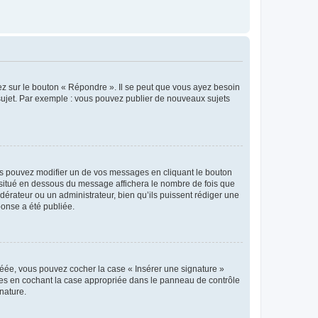
ez sur le bouton « Répondre ». Il se peut que vous ayez besoin
 sujet. Par exemple : vous pouvez publier de nouveaux sujets
s pouvez modifier un de vos messages en cliquant le bouton
e situé en dessous du message affichera le nombre de fois que
modérateur ou un administrateur, bien qu’ils puissent rédiger une
ponse a été publiée.
réée, vous pouvez cocher la case « Insérer une signature »
ages en cochant la case appropriée dans le panneau de contrôle
gnature.