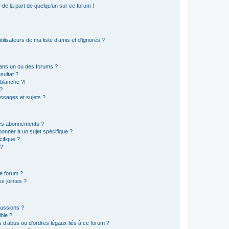
e de la part de quelqu’un sur ce forum !
lisateurs de ma liste d’amis et d’ignorés ?
ans un ou des forums ?
sultat ?
blanche ?!
?
ssages et sujets ?
t les abonnements ?
onner à un sujet spécifique ?
ifique ?
 ?
ce forum ?
s jointes ?
cussions ?
ible ?
 d’abus ou d’ordres légaux liés à ce forum ?