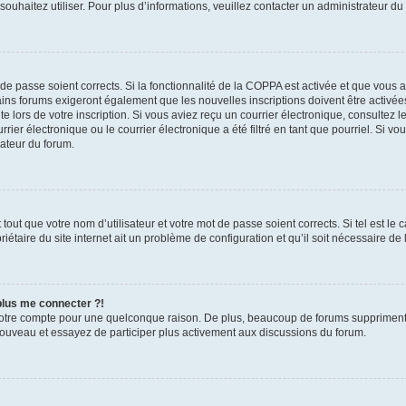
s souhaitez utiliser. Pour plus d’informations, veuillez contacter un administrateur du
t de passe soient corrects. Si la fonctionnalité de la COPPA est activée et que vous 
ains forums exigeront également que les nouvelles inscriptions doivent être activée
te lors de votre inscription. Si vous aviez reçu un courrier électronique, consultez l
r électronique ou le courrier électronique a été filtré en tant que pourriel. Si vo
rateur du forum.
out que votre nom d’utilisateur et votre mot de passe soient corrects. Si tel est le
iétaire du site internet ait un problème de configuration et qu’il soit nécessaire de l
 plus me connecter ?!
votre compte pour une quelconque raison. De plus, beaucoup de forums suppriment pér
 nouveau et essayez de participer plus activement aux discussions du forum.