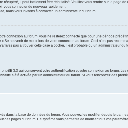
 récupéré, il peut facilement être réinitialisé. Veuillez vous rendre sur la page de
voir vous connecter de nouveau rapidement.
sse, nous vous invitons à contacter un administrateur du forum.
otre connexion au forum, vous ne resterez connecté que pour une période prédéfinie
se « Se souvenir de moi » lors de votre connexion au forum. Ceci n’est pas recomm
’arrivez pas à trouver cette case à cocher, il est probable qu’un administrateur du fo
 phpBB 3.3 qui conservent votre authentification et votre connexion au forum. Les 
tionnalité a été activée par un administrateur du forum. Si vous rencontrez des pro
ockés dans la base de données du forum. Vous pouvez les modifier depuis le panneau 
haut des pages du forum. Ce système vous permettra de modifier tous vos paramètre