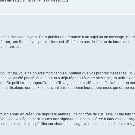
es utilisateurs malveillants ou des robots.
outon « Nouveau sujet ». Pour publier une réponse à un sujet ou un message, cliqu
 forum, une liste de vos permissions est affichée en bas de l’écran du forum ou du
ce forum, etc.
r du forum, vous ne pouvez modifier ou supprimer que vos propres messages. Vou
 initial ait été publié. Si quelqu’un a déjà répondu à votre message, un petit text
ion. Ce petit texte n’apparaîtra pas s’il s’agit d’une modification effectuée par un 
ue les utilisateurs normaux ne peuvent pas supprimer leur propre message si une ré
ut d’abord en créer une depuis le panneau de contrôle de l’utilisateur. Une fois c
ure. Vous pouvez également ajouter une signature qui sera insérée à tous vos mess
 vous sera plus utile de spécifier sur chaque message votre souhait d’insérer votre si