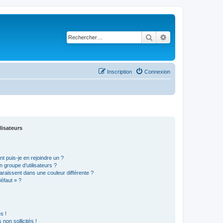
Rechercher
Recherche avancé
Inscription
Connexion
lisateurs
t puis-je en rejoindre un ?
 groupe d’utilisateurs ?
araissent dans une couleur différente ?
défaut » ?
s !
non sollicités !