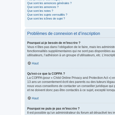
Que sont les annonces générales ?
Que sont les annonces ?
Que sont les notes ?
Que sont les sujets verrouillés ?
Que sont les icônes de sujet ?
Problèmes de connexion et d’inscription
Pourquoi ai-je besoin de m’inscrire ?
Vous n’êtes pas dans l’obligation de le faire, mais les adminis
fonctionnalités supplémentaires qui ne sont pas disponibles aux 
utilisateurs, l’adhésion à un groupe d’utilisateurs, etc. L’insc
Haut
Qu’est-ce que la COPPA ?
La COPPA (pour « Child Online Privacy and Protection Act ») es
13 ans un consentement écrit des parents ou des tuteurs légaux
nous vous conseillons de contacter un conseiller juridique qui
et ne doivent donc pas être contactés à ce sujet, excepté lorsq
Haut
Pourquoi ne puis-je pas m’inscrire ?
Il est possible qu’un administrateur du forum ait désactivé les 