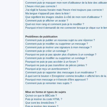
Comment puis-je masquer mon nom d’utilisateur de la liste des utilisate
L’heure n’est pas correcte !
J’ai réglé le fuseau horaire mais l’heure n’est toujours pas correcte !
Ma langue n’apparaît pas dans la liste !
Que signifient les images situées à côté de mon nom d’utilisateur ?
Comment puis-je afficher un avatar ?
Quel est mon rang et comment puis-je le modifier ?
Pourquoi m’est-il demandé de me connecter lorsque je clique sur le lien 
Problèmes de publication
Comment puis-je publier un nouveau sujet ou une réponse ?
Comment puis-je modifier ou supprimer un message ?
Comment puis-je insérer une signature à mon message ?
Comment puis-je créer un sondage ?
Pourquoi ne puis-je pas ajouter plus d’options à un sondage ?
Comment puis-je modifier ou supprimer un sondage ?
Pourquoi ne puis-je pas accéder à un forum ?
Pourquoi ne puis-je pas transférer de pièces jointes ?
Pourquoi ai-je reçu un avertissement ?
Comment puis-je rapporter des messages à un modérateur ?
À quoi sert le bouton « Enregistrer comme brouillon » affiché lors de la 
Pourquoi mon message a-t-il besoin d’être approuvé ?
Comment puis-je remonter mes sujets ?
Mise en forme et types de sujets
Qu’est-ce que le BBCode ?
Puis-je insérer du code HTML ?
Que sont les émoticônes ?
Puis-je insérer des images ?