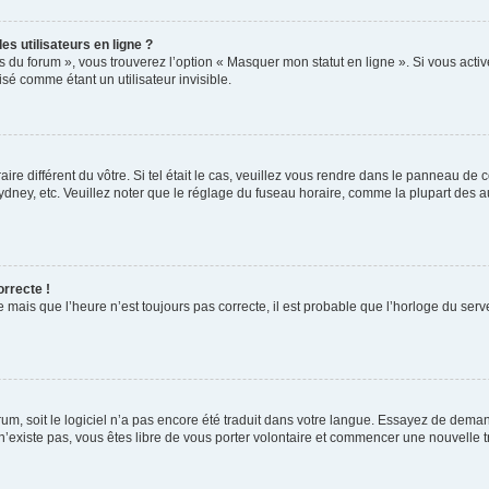
s utilisateurs en ligne ?
s du forum », vous trouverez l’option « Masquer mon statut en ligne ». Si vous activ
é comme étant un utilisateur invisible.
aire différent du vôtre. Si tel était le cas, veuillez vous rendre dans le panneau de co
ey, etc. Veuillez noter que le réglage du fuseau horaire, comme la plupart des autr
orrecte !
 mais que l’heure n’est toujours pas correcte, il est probable que l’horloge du serve
orum, soit le logiciel n’a pas encore été traduit dans votre langue. Essayez de deman
 n’existe pas, vous êtes libre de vous porter volontaire et commencer une nouvelle t