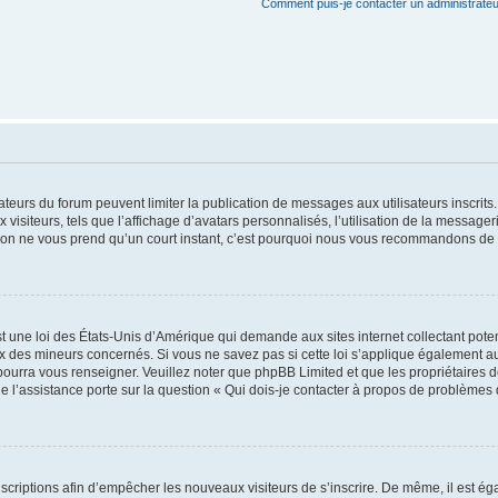
Comment puis-je contacter un administrateu
trateurs du forum peuvent limiter la publication de messages aux utilisateurs inscri
visiteurs, tels que l’affichage d’avatars personnalisés, l’utilisation de la messager
ription ne vous prend qu’un court instant, c’est pourquoi nous vous recommandons de l
t une loi des États-Unis d’Amérique qui demande aux sites internet collectant pot
 des mineurs concernés. Si vous ne savez pas si cette loi s’applique également au
 pourra vous renseigner. Veuillez noter que phpBB Limited et que les propriétaires
ue l’assistance porte sur la question « Qui dois-je contacter à propos de problèmes 
inscriptions afin d’empêcher les nouveaux visiteurs de s’inscrire. De même, il est é