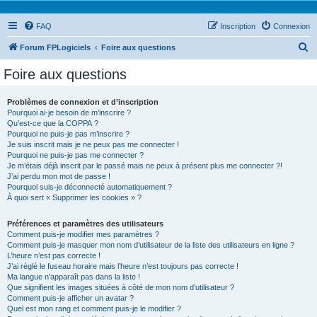
FAQ
Inscription
Connexion
R
Forum FPLogiciels
Foire aux questions
e
Foire aux questions
c
h
Problèmes de connexion et d’inscription
Pourquoi ai-je besoin de m’inscrire ?
e
Qu’est-ce que la COPPA ?
r
Pourquoi ne puis-je pas m’inscrire ?
Je suis inscrit mais je ne peux pas me connecter !
c
Pourquoi ne puis-je pas me connecter ?
Je m’étais déjà inscrit par le passé mais ne peux à présent plus me connecter ?!
h
J’ai perdu mon mot de passe !
e
Pourquoi suis-je déconnecté automatiquement ?
À quoi sert « Supprimer les cookies » ?
r
Préférences et paramètres des utilisateurs
Comment puis-je modifier mes paramètres ?
Comment puis-je masquer mon nom d’utilisateur de la liste des utilisateurs en ligne ?
L’heure n’est pas correcte !
J’ai réglé le fuseau horaire mais l’heure n’est toujours pas correcte !
Ma langue n’apparaît pas dans la liste !
Que signifient les images situées à côté de mon nom d’utilisateur ?
Comment puis-je afficher un avatar ?
Quel est mon rang et comment puis-je le modifier ?