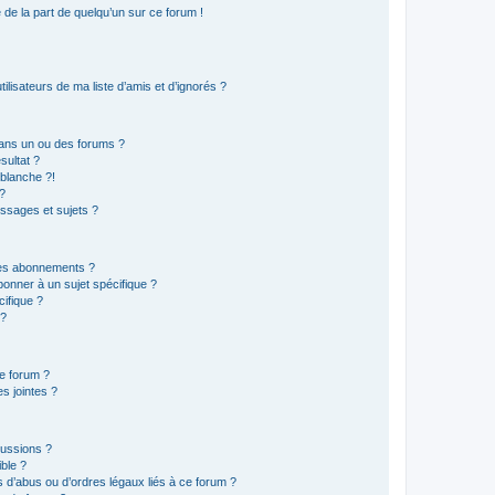
e de la part de quelqu’un sur ce forum !
lisateurs de ma liste d’amis et d’ignorés ?
ans un ou des forums ?
sultat ?
blanche ?!
?
ssages et sujets ?
t les abonnements ?
onner à un sujet spécifique ?
ifique ?
 ?
ce forum ?
s jointes ?
cussions ?
ible ?
 d’abus ou d’ordres légaux liés à ce forum ?