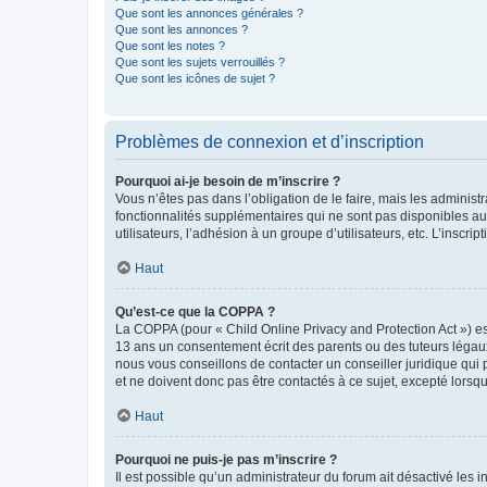
Que sont les annonces générales ?
Que sont les annonces ?
Que sont les notes ?
Que sont les sujets verrouillés ?
Que sont les icônes de sujet ?
Problèmes de connexion et d’inscription
Pourquoi ai-je besoin de m’inscrire ?
Vous n’êtes pas dans l’obligation de le faire, mais les adminis
fonctionnalités supplémentaires qui ne sont pas disponibles aux 
utilisateurs, l’adhésion à un groupe d’utilisateurs, etc. L’insc
Haut
Qu’est-ce que la COPPA ?
La COPPA (pour « Child Online Privacy and Protection Act ») es
13 ans un consentement écrit des parents ou des tuteurs légaux
nous vous conseillons de contacter un conseiller juridique qui
et ne doivent donc pas être contactés à ce sujet, excepté lorsq
Haut
Pourquoi ne puis-je pas m’inscrire ?
Il est possible qu’un administrateur du forum ait désactivé les 