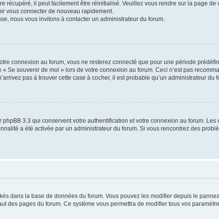
 récupéré, il peut facilement être réinitialisé. Veuillez vous rendre sur la page de
voir vous connecter de nouveau rapidement.
sse, nous vous invitons à contacter un administrateur du forum.
otre connexion au forum, vous ne resterez connecté que pour une période prédéfinie
se « Se souvenir de moi » lors de votre connexion au forum. Ceci n’est pas recomm
’arrivez pas à trouver cette case à cocher, il est probable qu’un administrateur du fo
 phpBB 3.3 qui conservent votre authentification et votre connexion au forum. Les 
tionnalité a été activée par un administrateur du forum. Si vous rencontrez des pro
ockés dans la base de données du forum. Vous pouvez les modifier depuis le panneau 
haut des pages du forum. Ce système vous permettra de modifier tous vos paramètre