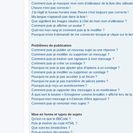
Comment puis-je masquer mon nom d’utilisateur de la liste des utilisate
L’heure n’est pas correcte !
J’ai réglé le fuseau horaire mais l’heure n’est toujours pas correcte !
Ma langue n’apparaît pas dans la liste !
Que signifient les images situées à côté de mon nom d’utilisateur ?
Comment puis-je afficher un avatar ?
Quel est mon rang et comment puis-je le modifier ?
Pourquoi m’est-il demandé de me connecter lorsque je clique sur le lien 
Problèmes de publication
Comment puis-je publier un nouveau sujet ou une réponse ?
Comment puis-je modifier ou supprimer un message ?
Comment puis-je insérer une signature à mon message ?
Comment puis-je créer un sondage ?
Pourquoi ne puis-je pas ajouter plus d’options à un sondage ?
Comment puis-je modifier ou supprimer un sondage ?
Pourquoi ne puis-je pas accéder à un forum ?
Pourquoi ne puis-je pas transférer de pièces jointes ?
Pourquoi ai-je reçu un avertissement ?
Comment puis-je rapporter des messages à un modérateur ?
À quoi sert le bouton « Enregistrer comme brouillon » affiché lors de la 
Pourquoi mon message a-t-il besoin d’être approuvé ?
Comment puis-je remonter mes sujets ?
Mise en forme et types de sujets
Qu’est-ce que le BBCode ?
Puis-je insérer du code HTML ?
Que sont les émoticônes ?
Puis-je insérer des images ?