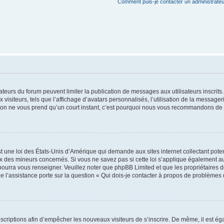
Comment puis-je contacter un administrateu
trateurs du forum peuvent limiter la publication de messages aux utilisateurs inscri
visiteurs, tels que l’affichage d’avatars personnalisés, l’utilisation de la messager
ription ne vous prend qu’un court instant, c’est pourquoi nous vous recommandons de l
t une loi des États-Unis d’Amérique qui demande aux sites internet collectant pot
 des mineurs concernés. Si vous ne savez pas si cette loi s’applique également au
 pourra vous renseigner. Veuillez noter que phpBB Limited et que les propriétaires
ue l’assistance porte sur la question « Qui dois-je contacter à propos de problèmes 
inscriptions afin d’empêcher les nouveaux visiteurs de s’inscrire. De même, il est é