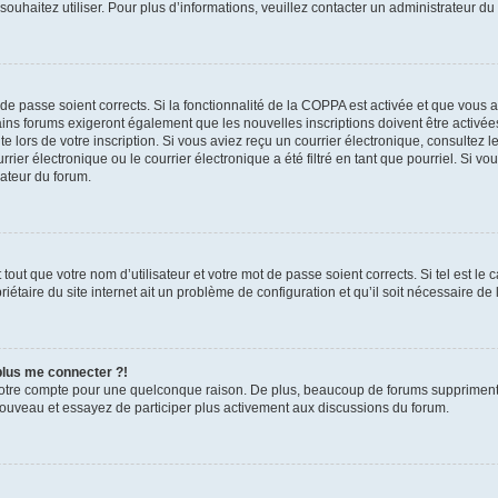
s souhaitez utiliser. Pour plus d’informations, veuillez contacter un administrateur du
t de passe soient corrects. Si la fonctionnalité de la COPPA est activée et que vous 
ains forums exigeront également que les nouvelles inscriptions doivent être activée
te lors de votre inscription. Si vous aviez reçu un courrier électronique, consultez l
r électronique ou le courrier électronique a été filtré en tant que pourriel. Si vo
rateur du forum.
out que votre nom d’utilisateur et votre mot de passe soient corrects. Si tel est le
iétaire du site internet ait un problème de configuration et qu’il soit nécessaire de l
 plus me connecter ?!
votre compte pour une quelconque raison. De plus, beaucoup de forums suppriment pér
 nouveau et essayez de participer plus activement aux discussions du forum.