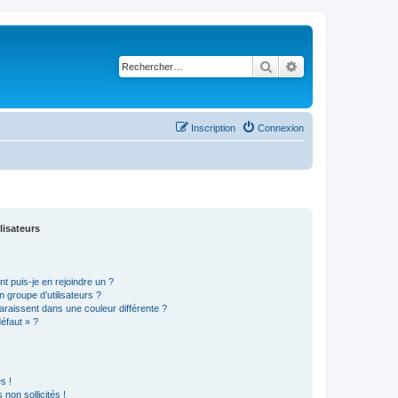
Rechercher
Recherche avancé
Inscription
Connexion
lisateurs
t puis-je en rejoindre un ?
 groupe d’utilisateurs ?
araissent dans une couleur différente ?
défaut » ?
s !
non sollicités !