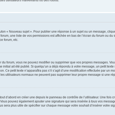
es utilisateurs malveillants ou des robots.
outon « Nouveau sujet ». Pour publier une réponse à un sujet ou un message, cliqu
 forum, une liste de vos permissions est affichée en bas de l’écran du forum ou du
ce forum, etc.
r du forum, vous ne pouvez modifier ou supprimer que vos propres messages. Vou
 initial ait été publié. Si quelqu’un a déjà répondu à votre message, un petit text
ion. Ce petit texte n’apparaîtra pas s’il s’agit d’une modification effectuée par un 
ue les utilisateurs normaux ne peuvent pas supprimer leur propre message si une ré
ut d’abord en créer une depuis le panneau de contrôle de l’utilisateur. Une fois c
ure. Vous pouvez également ajouter une signature qui sera insérée à tous vos mess
 vous sera plus utile de spécifier sur chaque message votre souhait d’insérer votre si