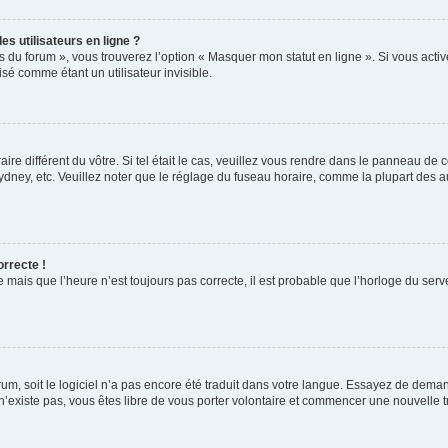
s utilisateurs en ligne ?
s du forum », vous trouverez l’option « Masquer mon statut en ligne ». Si vous activ
é comme étant un utilisateur invisible.
aire différent du vôtre. Si tel était le cas, veuillez vous rendre dans le panneau de co
ey, etc. Veuillez noter que le réglage du fuseau horaire, comme la plupart des autr
orrecte !
 mais que l’heure n’est toujours pas correcte, il est probable que l’horloge du serve
orum, soit le logiciel n’a pas encore été traduit dans votre langue. Essayez de deman
 n’existe pas, vous êtes libre de vous porter volontaire et commencer une nouvelle t