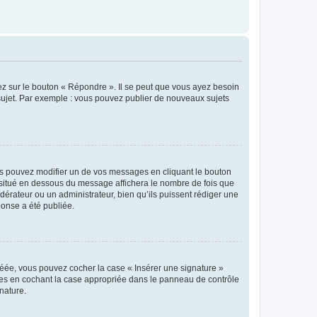
ez sur le bouton « Répondre ». Il se peut que vous ayez besoin
 sujet. Par exemple : vous pouvez publier de nouveaux sujets
s pouvez modifier un de vos messages en cliquant le bouton
e situé en dessous du message affichera le nombre de fois que
modérateur ou un administrateur, bien qu’ils puissent rédiger une
ponse a été publiée.
réée, vous pouvez cocher la case « Insérer une signature »
ages en cochant la case appropriée dans le panneau de contrôle
gnature.