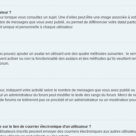
ateur ?
ur lorsque vous consultez un sujet. Une d’elles peut être une image associée à vo
mbre de messages que vous avez publié, ou permet de différencier votre statut parti
 unique et personnelle à chaque utilisateur.
ous pouvez ajouter un avatar en utilisant une des quatre méthodes suivantes : le serv
ent activer ou non la fonctionnalité des avatars et des méthodes qu’ils veuillent ren
forum.
ur, indiquent votre activité selon le nombre de messages que vous avez publié ou id
eul un administrateur du forum peut modifier le texte des rangs du forum. Merci de 
de forums ne toléreront pas ce procédé et un administrateur ou un modérateur pou
ur le lien de courrier électronique d’un utilisateur ?
s utilisateurs inscrits peuvent envoyer des courriers électroniques aux autres utili