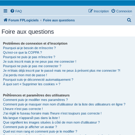
FAQ
Inscription
Connexion
R
Forum FPLogiciels
Foire aux questions
e
Foire aux questions
c
h
Problèmes de connexion et d’inscription
Pourquoi ai-je besoin de m’inscrire ?
e
Qu’est-ce que la COPPA ?
r
Pourquoi ne puis-je pas m’inscrire ?
Je suis inscrit mais je ne peux pas me connecter !
c
Pourquoi ne puis-je pas me connecter ?
Je m’étais déjà inscrit par le passé mais ne peux à présent plus me connecter ?!
h
J’ai perdu mon mot de passe !
e
Pourquoi suis-je déconnecté automatiquement ?
À quoi sert « Supprimer les cookies » ?
r
Préférences et paramètres des utilisateurs
Comment puis-je modifier mes paramètres ?
Comment puis-je masquer mon nom d’utilisateur de la liste des utilisateurs en ligne ?
L’heure n’est pas correcte !
J’ai réglé le fuseau horaire mais l’heure n’est toujours pas correcte !
Ma langue n’apparaît pas dans la liste !
Que signifient les images situées à côté de mon nom d’utilisateur ?
Comment puis-je afficher un avatar ?
Quel est mon rang et comment puis-je le modifier ?