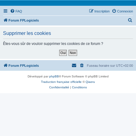
FAQ
Inscription
Connexion
R
Forum FPLogiciels
e
Supprimer les cookies
c
h
Êtes-vous sûr de vouloir supprimer les cookies de ce forum ?
e
r
c
Forum FPLogiciels
Fuseau horaire sur
UTC+02:00
h
Développé par
phpBB
® Forum Software © phpBB Limited
e
Traduction française officielle
©
Qiaeru
r
Confidentialité
|
Conditions