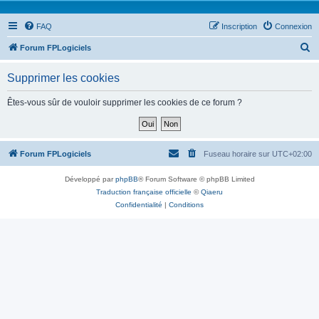
FAQ
Inscription
Connexion
R
Forum FPLogiciels
e
Supprimer les cookies
c
h
Êtes-vous sûr de vouloir supprimer les cookies de ce forum ?
e
r
c
Forum FPLogiciels
Fuseau horaire sur
UTC+02:00
h
Développé par
phpBB
® Forum Software © phpBB Limited
e
Traduction française officielle
©
Qiaeru
r
Confidentialité
|
Conditions