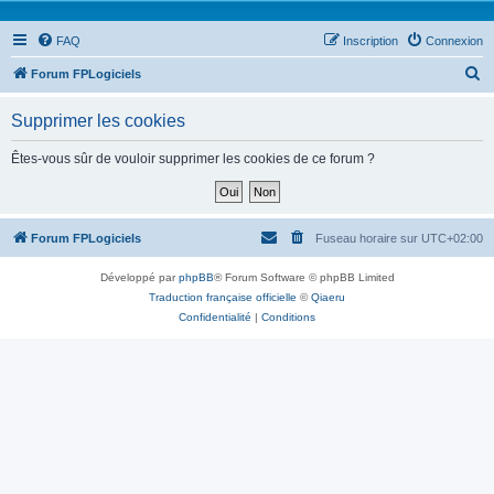
FAQ
Inscription
Connexion
R
Forum FPLogiciels
e
Supprimer les cookies
c
h
Êtes-vous sûr de vouloir supprimer les cookies de ce forum ?
e
r
c
Forum FPLogiciels
Fuseau horaire sur
UTC+02:00
h
Développé par
phpBB
® Forum Software © phpBB Limited
e
Traduction française officielle
©
Qiaeru
r
Confidentialité
|
Conditions