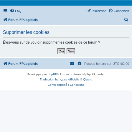
FAQ
Inscription
Connexion
R
Forum FPLogiciels
e
Supprimer les cookies
c
h
Êtes-vous sûr de vouloir supprimer les cookies de ce forum ?
e
r
c
Forum FPLogiciels
Fuseau horaire sur
UTC+02:00
h
Développé par
phpBB
® Forum Software © phpBB Limited
e
Traduction française officielle
©
Qiaeru
r
Confidentialité
|
Conditions