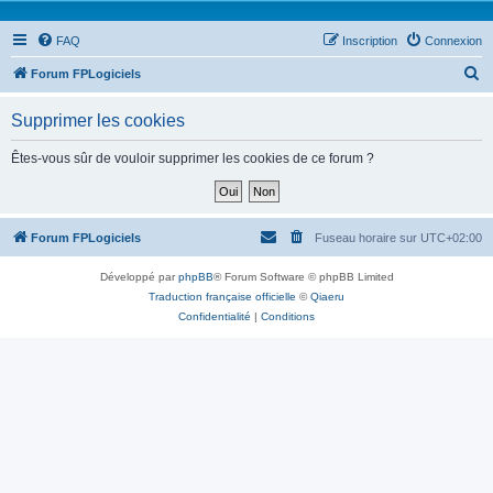
FAQ
Inscription
Connexion
R
Forum FPLogiciels
e
Supprimer les cookies
c
h
Êtes-vous sûr de vouloir supprimer les cookies de ce forum ?
e
r
c
Forum FPLogiciels
Fuseau horaire sur
UTC+02:00
h
Développé par
phpBB
® Forum Software © phpBB Limited
e
Traduction française officielle
©
Qiaeru
r
Confidentialité
|
Conditions