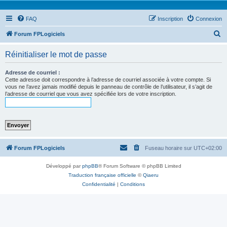
FAQ
Inscription
Connexion
R
Forum FPLogiciels
e
Réinitialiser le mot de passe
c
h
Adresse de courriel :
Cette adresse doit correspondre à l’adresse de courriel associée à votre compte. Si
e
vous ne l’avez jamais modifié depuis le panneau de contrôle de l’utilisateur, il s’agit de
l’adresse de courriel que vous avez spécifiée lors de votre inscription.
r
c
h
e
r
Forum FPLogiciels
Fuseau horaire sur
UTC+02:00
Développé par
phpBB
® Forum Software © phpBB Limited
Traduction française officielle
©
Qiaeru
Confidentialité
|
Conditions