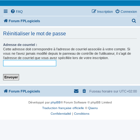
FAQ
Inscription
Connexion
R
Forum FPLogiciels
e
Réinitialiser le mot de passe
c
h
Adresse de courriel :
Cette adresse doit correspondre à l’adresse de courriel associée à votre compte. Si
e
vous ne l’avez jamais modifié depuis le panneau de contrôle de l’utilisateur, il s’agit de
l’adresse de courriel que vous avez spécifiée lors de votre inscription.
r
c
h
e
r
Forum FPLogiciels
Fuseau horaire sur
UTC+02:00
Développé par
phpBB
® Forum Software © phpBB Limited
Traduction française officielle
©
Qiaeru
Confidentialité
|
Conditions