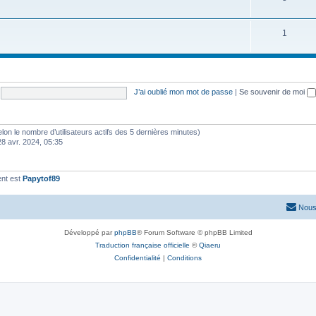
1
J’ai oublié mon mot de passe
|
Se souvenir de moi
 (selon le nombre d’utilisateurs actifs des 5 dernières minutes)
28 avr. 2024, 05:35
ent est
Papytof89
Nous
Développé par
phpBB
® Forum Software © phpBB Limited
Traduction française officielle
©
Qiaeru
Confidentialité
|
Conditions