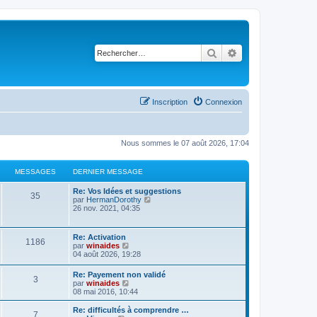
Rechercher
Recherche avancé
Inscription
Connexion
Nous sommes le 07 août 2026, 17:04
MESSAGES
DERNIER MESSAGE
Re: Vos Idées et suggestions
35
C
par
HermanDorothy
o
26 nov. 2021, 04:35
n
s
u
Re: Activation
1186
l
C
par
winaides
t
o
04 août 2026, 19:28
e
n
r
s
Re: Payement non validé
l
3
u
C
par
winaides
e
l
o
08 mai 2016, 10:44
d
t
n
e
e
s
r
Re: difficultés à comprendre …
r
7
u