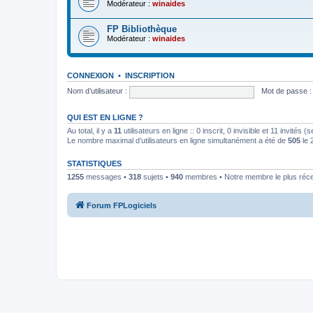
Modérateur :
winaides
FP Bibliothèque
Modérateur :
winaides
CONNEXION
•
INSCRIPTION
Nom d’utilisateur :
Mot de passe :
QUI EST EN LIGNE ?
Au total, il y a
11
utilisateurs en ligne :: 0 inscrit, 0 invisible et 11 invités
Le nombre maximal d’utilisateurs en ligne simultanément a été de
505
le 
STATISTIQUES
1255
messages •
318
sujets •
940
membres • Notre membre le plus réc
Forum FPLogiciels