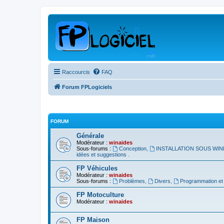
Raccourcis
FAQ
Forum FPLogiciels
FORUM
Générale
Modérateur :
winaides
Sous-forums :
Conception
,
INSTALLATION SOUS WIN
idées et suggestions .
FP Véhicules
Modérateur :
winaides
Sous-forums :
Problèmes
,
Divers
,
Programmation et a
FP Motoculture
Modérateur :
winaides
FP Maison