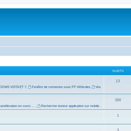
SUJETS
13
DOWS VISTA ET 7
,
Fenêtre de connexion sous FP Véhicules
,
Vos
300
mélioration en cours .....
,
Recherche testeur application sur mobile...
1
3