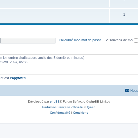
1
J’ai oublié mon mot de passe
|
Se souvenir de moi
selon le nombre d’utilisateurs actifs des 5 dernières minutes)
28 avr. 2024, 05:35
ent est
Papytof89
Nous
Développé par
phpBB
® Forum Software © phpBB Limited
Traduction française officielle
©
Qiaeru
Confidentialité
|
Conditions