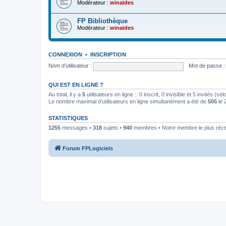
Modérateur :
winaides
FP Bibliothèque
Modérateur :
winaides
CONNEXION
•
INSCRIPTION
Nom d’utilisateur :
Mot de passe :
QUI EST EN LIGNE ?
Au total, il y a
5
utilisateurs en ligne :: 0 inscrit, 0 invisible et 5 invités (
Le nombre maximal d’utilisateurs en ligne simultanément a été de
505
le 
STATISTIQUES
1255
messages •
318
sujets •
940
membres • Notre membre le plus réc
Forum FPLogiciels