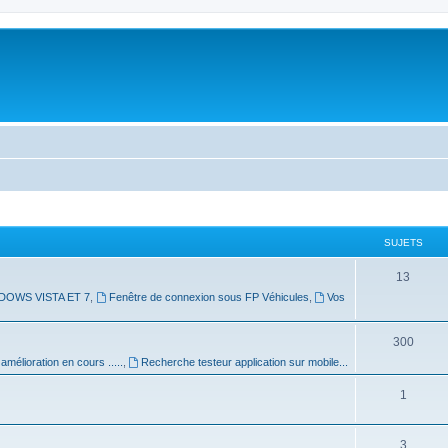
SUJETS
13
DOWS VISTA ET 7
,
Fenêtre de connexion sous FP Véhicules
,
Vos
300
mélioration en cours .....
,
Recherche testeur application sur mobile...
1
3