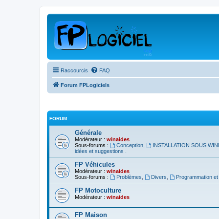
Raccourcis
FAQ
Forum FPLogiciels
FORUM
Générale
Modérateur :
winaides
Sous-forums :
Conception
,
INSTALLATION SOUS WIN
idées et suggestions .
FP Véhicules
Modérateur :
winaides
Sous-forums :
Problèmes
,
Divers
,
Programmation et a
FP Motoculture
Modérateur :
winaides
FP Maison