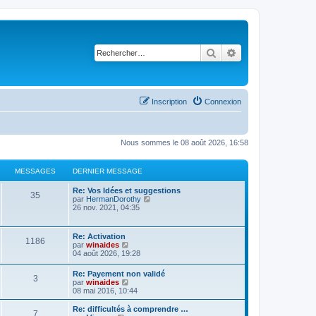
Rechercher
Recherche avancé
Inscription
Connexion
Nous sommes le 08 août 2026, 16:58
MESSAGES
DERNIER MESSAGE
Re: Vos Idées et suggestions
35
C
par
HermanDorothy
o
26 nov. 2021, 04:35
n
s
u
Re: Activation
1186
l
C
par
winaides
t
o
04 août 2026, 19:28
e
n
r
s
Re: Payement non validé
l
3
u
C
par
winaides
e
l
o
08 mai 2016, 10:44
d
t
n
e
e
s
r
Re: difficultés à comprendre …
r
7
u