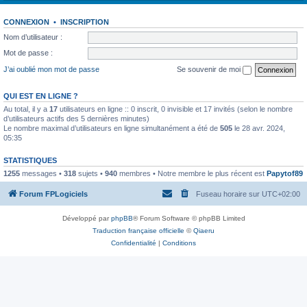
CONNEXION
•
INSCRIPTION
Nom d’utilisateur :
Mot de passe :
J’ai oublié mon mot de passe
Se souvenir de moi
QUI EST EN LIGNE ?
Au total, il y a
17
utilisateurs en ligne :: 0 inscrit, 0 invisible et 17 invités (selon le nombre
d’utilisateurs actifs des 5 dernières minutes)
Le nombre maximal d’utilisateurs en ligne simultanément a été de
505
le 28 avr. 2024,
05:35
STATISTIQUES
1255
messages •
318
sujets •
940
membres • Notre membre le plus récent est
Papytof89
Forum FPLogiciels
Fuseau horaire sur
UTC+02:00
Développé par
phpBB
® Forum Software © phpBB Limited
Traduction française officielle
©
Qiaeru
Confidentialité
|
Conditions