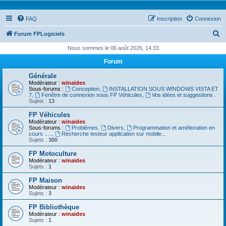
FAQ
Inscription
Connexion
R
Forum FPLogiciels
e
Nous sommes le 06 août 2026, 14:33
c
Forum
h
Générale
e
Modérateur :
winaides
Sous-forums :
Conception
,
INSTALLATION SOUS WINDOWS VISTA ET
r
7
,
Fenêtre de connexion sous FP Véhicules
,
Vos idées et suggestions .
Sujets :
13
c
FP Véhicules
h
Modérateur :
winaides
Sous-forums :
Problèmes
,
Divers
,
Programmation et amélioration en
e
cours .....
,
Recherche testeur application sur mobile...
Sujets :
300
r
FP Motoculture
Modérateur :
winaides
Sujets :
1
FP Maison
Modérateur :
winaides
Sujets :
3
FP Bibliothèque
Modérateur :
winaides
Sujets :
1