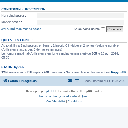
CONNEXION
•
INSCRIPTION
Nom d’utilisateur :
Mot de passe :
J’ai oublié mon mot de passe
Se souvenir de moi
QUI EST EN LIGNE ?
Au total, il y a
3
utilisateurs en ligne :: 1 inscrit, 0 invisible et 2 invités (selon le nombre
d’utilisateurs actifs des 5 dernières minutes)
Le nombre maximal d’utilisateurs en ligne simultanément a été de
505
le 28 avr. 2024,
05:35
STATISTIQUES
1255
messages •
318
sujets •
940
membres • Notre membre le plus récent est
Papytof89
Forum FPLogiciels
Fuseau horaire sur
UTC+02:00
Développé par
phpBB
® Forum Software © phpBB Limited
Traduction française officielle
©
Qiaeru
Confidentialité
|
Conditions