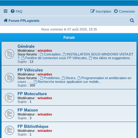
FAQ
Inscription
Connexion
R
Forum FPLogiciels
e
Nous sommes le 07 août 2026, 18:35
c
Forum
h
Générale
e
Modérateur :
winaides
Sous-forums :
Conception
,
INSTALLATION SOUS WINDOWS VISTA ET
r
7
,
Fenêtre de connexion sous FP Véhicules
,
Vos idées et suggestions .
Sujets :
13
c
FP Véhicules
h
Modérateur :
winaides
Sous-forums :
Problèmes
,
Divers
,
Programmation et amélioration en
e
cours .....
,
Recherche testeur application sur mobile...
Sujets :
300
r
FP Motoculture
Modérateur :
winaides
Sujets :
1
FP Maison
Modérateur :
winaides
Sujets :
3
FP Bibliothèque
Modérateur :
winaides
Sujets :
1