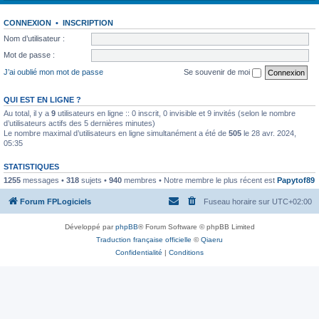
CONNEXION
•
INSCRIPTION
Nom d’utilisateur :
Mot de passe :
J’ai oublié mon mot de passe
Se souvenir de moi
QUI EST EN LIGNE ?
Au total, il y a
9
utilisateurs en ligne :: 0 inscrit, 0 invisible et 9 invités (selon le nombre
d’utilisateurs actifs des 5 dernières minutes)
Le nombre maximal d’utilisateurs en ligne simultanément a été de
505
le 28 avr. 2024,
05:35
STATISTIQUES
1255
messages •
318
sujets •
940
membres • Notre membre le plus récent est
Papytof89
Forum FPLogiciels
Fuseau horaire sur
UTC+02:00
Développé par
phpBB
® Forum Software © phpBB Limited
Traduction française officielle
©
Qiaeru
Confidentialité
|
Conditions