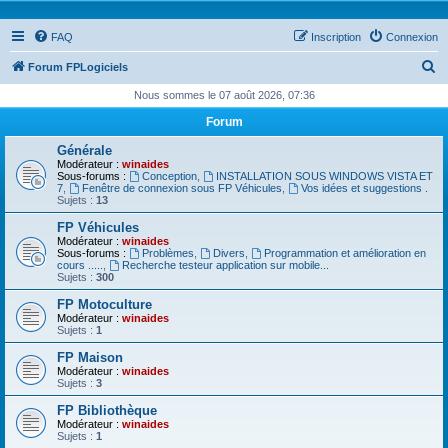
FAQ
Inscription
Connexion
R
Forum FPLogiciels
e
Nous sommes le 07 août 2026, 07:36
c
Forum
h
Générale
e
Modérateur :
winaides
Sous-forums :
Conception
,
INSTALLATION SOUS WINDOWS VISTA ET
r
7
,
Fenêtre de connexion sous FP Véhicules
,
Vos idées et suggestions .
Sujets :
13
c
FP Véhicules
h
Modérateur :
winaides
Sous-forums :
Problèmes
,
Divers
,
Programmation et amélioration en
e
cours .....
,
Recherche testeur application sur mobile...
Sujets :
300
r
FP Motoculture
Modérateur :
winaides
Sujets :
1
FP Maison
Modérateur :
winaides
Sujets :
3
FP Bibliothèque
Modérateur :
winaides
Sujets :
1