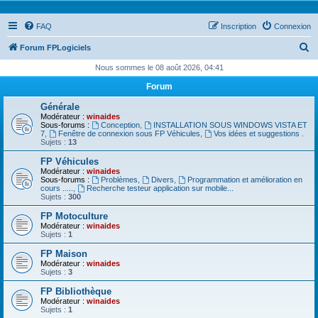
FAQ
Inscription
Connexion
R
Forum FPLogiciels
e
Nous sommes le 08 août 2026, 04:41
c
Forum
h
Générale
e
Modérateur :
winaides
Sous-forums :
Conception
,
INSTALLATION SOUS WINDOWS VISTA ET
r
7
,
Fenêtre de connexion sous FP Véhicules
,
Vos idées et suggestions .
Sujets :
13
c
FP Véhicules
h
Modérateur :
winaides
Sous-forums :
Problèmes
,
Divers
,
Programmation et amélioration en
e
cours .....
,
Recherche testeur application sur mobile...
Sujets :
300
r
FP Motoculture
Modérateur :
winaides
Sujets :
1
FP Maison
Modérateur :
winaides
Sujets :
3
FP Bibliothèque
Modérateur :
winaides
Sujets :
1