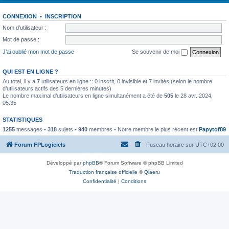
CONNEXION
•
INSCRIPTION
Nom d’utilisateur :
Mot de passe :
J’ai oublié mon mot de passe
Se souvenir de moi
QUI EST EN LIGNE ?
Au total, il y a
7
utilisateurs en ligne :: 0 inscrit, 0 invisible et 7 invités (selon le nombre
d’utilisateurs actifs des 5 dernières minutes)
Le nombre maximal d’utilisateurs en ligne simultanément a été de
505
le 28 avr. 2024,
05:35
STATISTIQUES
1255
messages •
318
sujets •
940
membres • Notre membre le plus récent est
Papytof89
Forum FPLogiciels
Fuseau horaire sur
UTC+02:00
Développé par
phpBB
® Forum Software © phpBB Limited
Traduction française officielle
©
Qiaeru
Confidentialité
|
Conditions