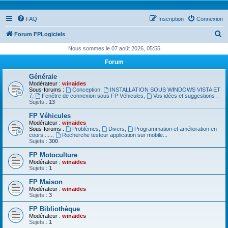
FAQ
Inscription
Connexion
R
Forum FPLogiciels
e
Nous sommes le 07 août 2026, 05:55
c
Forum
h
Générale
e
Modérateur :
winaides
Sous-forums :
Conception
,
INSTALLATION SOUS WINDOWS VISTA ET
r
7
,
Fenêtre de connexion sous FP Véhicules
,
Vos idées et suggestions .
Sujets :
13
c
FP Véhicules
h
Modérateur :
winaides
Sous-forums :
Problèmes
,
Divers
,
Programmation et amélioration en
e
cours .....
,
Recherche testeur application sur mobile...
Sujets :
300
r
FP Motoculture
Modérateur :
winaides
Sujets :
1
FP Maison
Modérateur :
winaides
Sujets :
3
FP Bibliothèque
Modérateur :
winaides
Sujets :
1