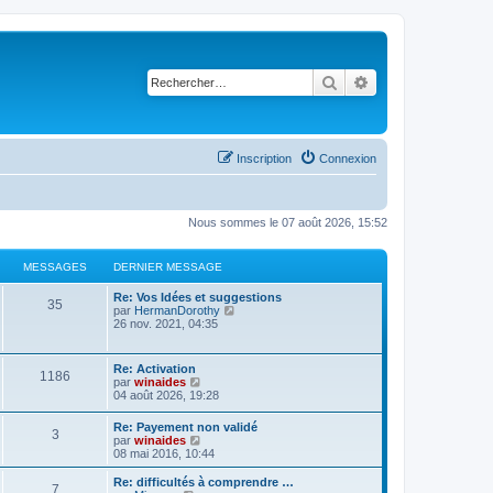
Rechercher
Recherche avancé
Inscription
Connexion
Nous sommes le 07 août 2026, 15:52
MESSAGES
DERNIER MESSAGE
Re: Vos Idées et suggestions
35
C
par
HermanDorothy
o
26 nov. 2021, 04:35
n
s
u
Re: Activation
1186
l
C
par
winaides
t
o
04 août 2026, 19:28
e
n
r
s
Re: Payement non validé
l
3
u
C
par
winaides
e
l
o
08 mai 2016, 10:44
d
t
n
e
e
s
r
Re: difficultés à comprendre …
r
7
u