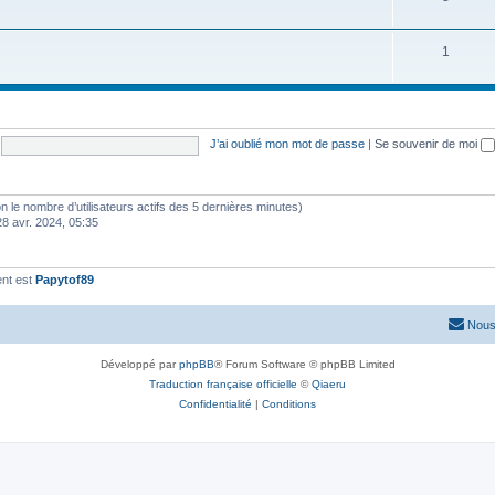
1
J’ai oublié mon mot de passe
|
Se souvenir de moi
selon le nombre d’utilisateurs actifs des 5 dernières minutes)
28 avr. 2024, 05:35
ent est
Papytof89
Nous
Développé par
phpBB
® Forum Software © phpBB Limited
Traduction française officielle
©
Qiaeru
Confidentialité
|
Conditions