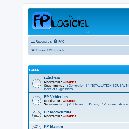
Raccourcis
FAQ
Forum FPLogiciels
FORUM
Générale
Modérateur :
winaides
Sous-forums :
Conception
,
INSTALLATION SOUS WIN
idées et suggestions .
FP Véhicules
Modérateur :
winaides
Sous-forums :
Problèmes
,
Divers
,
Programmation et a
FP Motoculture
Modérateur :
winaides
FP Maison