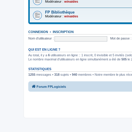
Modérateur :
winaides
FP Bibliothèque
Modérateur :
winaides
CONNEXION
•
INSCRIPTION
Nom d’utilisateur :
Mot de passe :
QUI EST EN LIGNE ?
Au total, il y a
6
utilisateurs en ligne :: 1 inscrit, 0 invisible et 5 invités (
Le nombre maximal d’utilisateurs en ligne simultanément a été de
505
le 
STATISTIQUES
1255
messages •
318
sujets •
940
membres • Notre membre le plus réc
Forum FPLogiciels