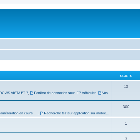
SUJETS
13
DOWS VISTA ET 7
,
Fenêtre de connexion sous FP Véhicules
,
Vos
300
mélioration en cours .....
,
Recherche testeur application sur mobile...
1
3