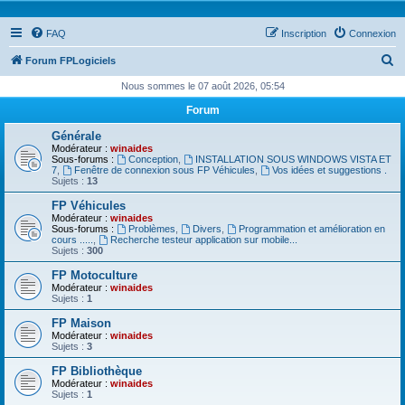
FAQ
Inscription
Connexion
R
Forum FPLogiciels
e
Nous sommes le 07 août 2026, 05:54
c
Forum
h
Générale
e
Modérateur :
winaides
Sous-forums :
Conception
,
INSTALLATION SOUS WINDOWS VISTA ET
r
7
,
Fenêtre de connexion sous FP Véhicules
,
Vos idées et suggestions .
Sujets :
13
c
FP Véhicules
h
Modérateur :
winaides
Sous-forums :
Problèmes
,
Divers
,
Programmation et amélioration en
e
cours .....
,
Recherche testeur application sur mobile...
Sujets :
300
r
FP Motoculture
Modérateur :
winaides
Sujets :
1
FP Maison
Modérateur :
winaides
Sujets :
3
FP Bibliothèque
Modérateur :
winaides
Sujets :
1