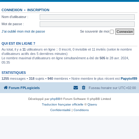
CONNEXION
•
INSCRIPTION
Nom d’utilisateur :
Mot de passe :
J’ai oublié mon mot de passe
Se souvenir de moi
QUI EST EN LIGNE ?
Au total, il y a
11
utilisateurs en ligne :: 0 inscrit, 0 invisible et 11 invités (selon le nombre
d’utilisateurs actifs des 5 dernières minutes)
Le nombre maximal d’utilisateurs en ligne simultanément a été de
505
le 28 avr. 2024,
05:35
STATISTIQUES
1255
messages •
318
sujets •
940
membres • Notre membre le plus récent est
Papytof89
Forum FPLogiciels
Fuseau horaire sur
UTC+02:00
Développé par
phpBB
® Forum Software © phpBB Limited
Traduction française officielle
©
Qiaeru
Confidentialité
|
Conditions