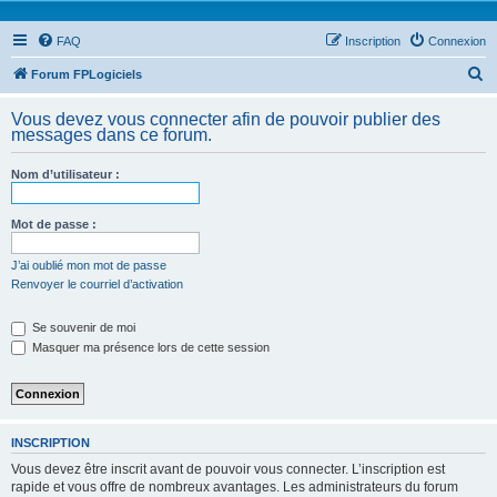
FAQ
Inscription
Connexion
R
Forum FPLogiciels
e
Vous devez vous connecter afin de pouvoir publier des
c
messages dans ce forum.
h
Nom d’utilisateur :
e
r
Mot de passe :
c
h
J’ai oublié mon mot de passe
Renvoyer le courriel d’activation
e
r
Se souvenir de moi
Masquer ma présence lors de cette session
INSCRIPTION
Vous devez être inscrit avant de pouvoir vous connecter. L’inscription est
rapide et vous offre de nombreux avantages. Les administrateurs du forum