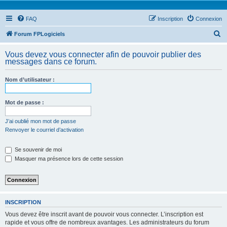
FAQ
Inscription
Connexion
R
Forum FPLogiciels
e
Vous devez vous connecter afin de pouvoir publier des
c
messages dans ce forum.
h
Nom d’utilisateur :
e
r
Mot de passe :
c
h
J’ai oublié mon mot de passe
Renvoyer le courriel d’activation
e
r
Se souvenir de moi
Masquer ma présence lors de cette session
INSCRIPTION
Vous devez être inscrit avant de pouvoir vous connecter. L’inscription est
rapide et vous offre de nombreux avantages. Les administrateurs du forum