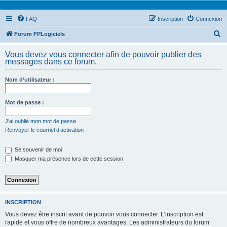
FAQ
Inscription
Connexion
R
Forum FPLogiciels
e
Vous devez vous connecter afin de pouvoir publier des
c
messages dans ce forum.
h
Nom d’utilisateur :
e
r
Mot de passe :
c
h
J’ai oublié mon mot de passe
Renvoyer le courriel d’activation
e
r
Se souvenir de moi
Masquer ma présence lors de cette session
INSCRIPTION
Vous devez être inscrit avant de pouvoir vous connecter. L’inscription est
rapide et vous offre de nombreux avantages. Les administrateurs du forum