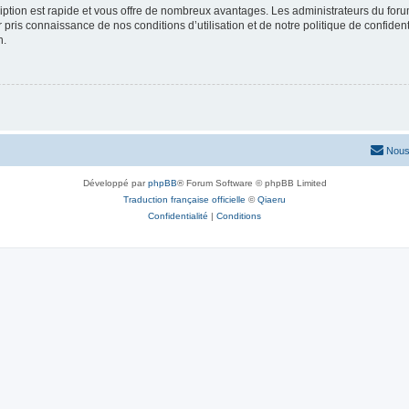
cription est rapide et vous offre de nombreux avantages. Les administrateurs du fo
ir pris connaissance de nos conditions d’utilisation et de notre politique de confide
n.
Nous
Développé par
phpBB
® Forum Software © phpBB Limited
Traduction française officielle
©
Qiaeru
Confidentialité
|
Conditions