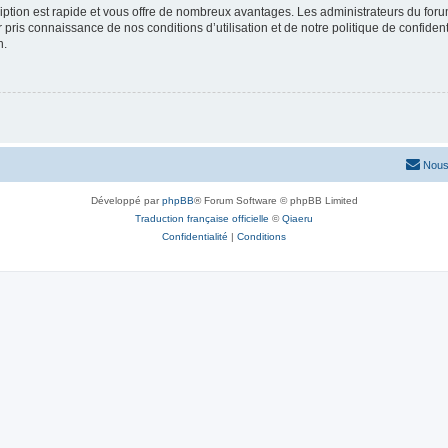
cription est rapide et vous offre de nombreux avantages. Les administrateurs du fo
ir pris connaissance de nos conditions d’utilisation et de notre politique de confide
n.
Nous
Développé par
phpBB
® Forum Software © phpBB Limited
Traduction française officielle
©
Qiaeru
Confidentialité
|
Conditions