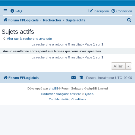
FAQ
Inscription
Connexion
R
Forum FPLogiciels
Rechercher
Sujets actifs
e
Sujets actifs
c
Aller sur la recherche avancée
h
La recherche a retourné 0 résultat • Page
1
sur
1
e
Aucun résultat ne correspond aux termes que vous avez spécifiés.
r
La recherche a retourné 0 résultat • Page
1
sur
1
c
Aller
h
Forum FPLogiciels
Fuseau horaire sur
UTC+02:00
e
r
Développé par
phpBB
® Forum Software © phpBB Limited
Traduction française officielle
©
Qiaeru
Confidentialité
|
Conditions