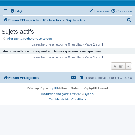
FAQ
Inscription
Connexion
R
Forum FPLogiciels
Rechercher
Sujets actifs
e
Sujets actifs
c
Aller sur la recherche avancée
h
La recherche a retourné 0 résultat • Page
1
sur
1
e
Aucun résultat ne correspond aux termes que vous avez spécifiés.
r
La recherche a retourné 0 résultat • Page
1
sur
1
c
Aller
h
Forum FPLogiciels
Fuseau horaire sur
UTC+02:00
e
r
Développé par
phpBB
® Forum Software © phpBB Limited
Traduction française officielle
©
Qiaeru
Confidentialité
|
Conditions