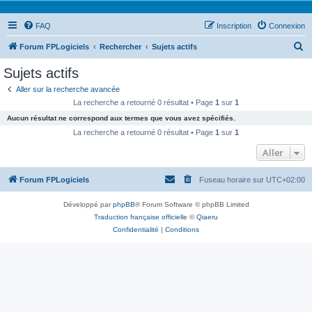
FAQ
Inscription
Connexion
R
Forum FPLogiciels
Rechercher
Sujets actifs
e
Sujets actifs
c
Aller sur la recherche avancée
h
La recherche a retourné 0 résultat • Page
1
sur
1
e
Aucun résultat ne correspond aux termes que vous avez spécifiés.
r
La recherche a retourné 0 résultat • Page
1
sur
1
c
Aller
h
Forum FPLogiciels
Fuseau horaire sur
UTC+02:00
e
r
Développé par
phpBB
® Forum Software © phpBB Limited
Traduction française officielle
©
Qiaeru
Confidentialité
|
Conditions