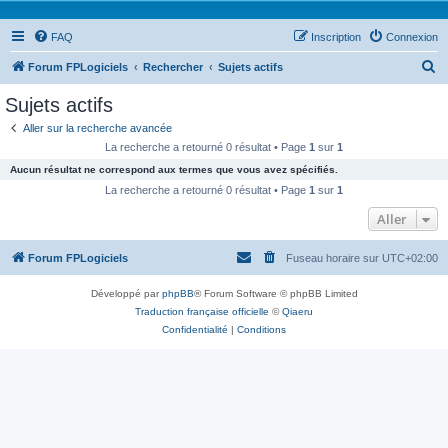
FAQ
Inscription
Connexion
R
Forum FPLogiciels
Rechercher
Sujets actifs
e
Sujets actifs
c
Aller sur la recherche avancée
h
La recherche a retourné 0 résultat • Page
1
sur
1
e
Aucun résultat ne correspond aux termes que vous avez spécifiés.
r
La recherche a retourné 0 résultat • Page
1
sur
1
c
Aller
h
Forum FPLogiciels
Fuseau horaire sur
UTC+02:00
e
r
Développé par
phpBB
® Forum Software © phpBB Limited
Traduction française officielle
©
Qiaeru
Confidentialité
|
Conditions