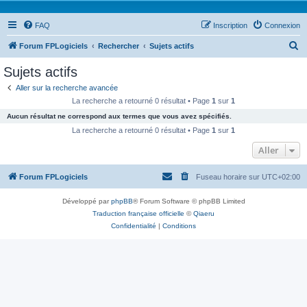
FAQ
Inscription
Connexion
R
Forum FPLogiciels
Rechercher
Sujets actifs
e
Sujets actifs
c
Aller sur la recherche avancée
h
La recherche a retourné 0 résultat • Page
1
sur
1
e
Aucun résultat ne correspond aux termes que vous avez spécifiés.
r
La recherche a retourné 0 résultat • Page
1
sur
1
c
Aller
h
Forum FPLogiciels
Fuseau horaire sur
UTC+02:00
e
r
Développé par
phpBB
® Forum Software © phpBB Limited
Traduction française officielle
©
Qiaeru
Confidentialité
|
Conditions