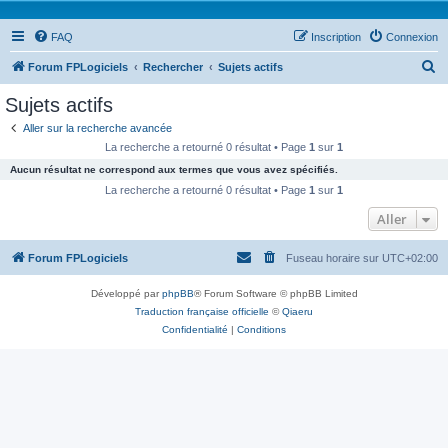
FAQ
Inscription
Connexion
R
Forum FPLogiciels
Rechercher
Sujets actifs
e
Sujets actifs
c
Aller sur la recherche avancée
h
La recherche a retourné 0 résultat • Page
1
sur
1
e
Aucun résultat ne correspond aux termes que vous avez spécifiés.
r
La recherche a retourné 0 résultat • Page
1
sur
1
c
Aller
h
Forum FPLogiciels
Fuseau horaire sur
UTC+02:00
e
r
Développé par
phpBB
® Forum Software © phpBB Limited
Traduction française officielle
©
Qiaeru
Confidentialité
|
Conditions