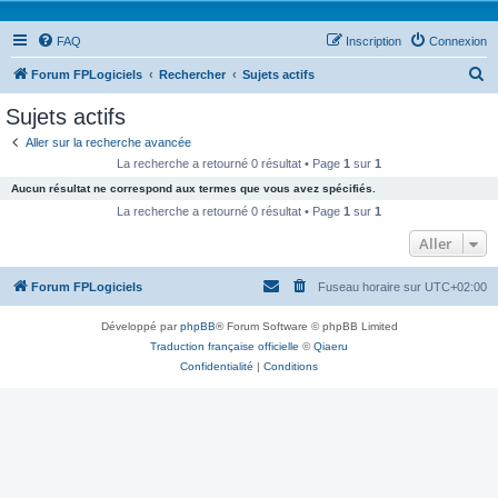
FAQ
Inscription
Connexion
R
Forum FPLogiciels
Rechercher
Sujets actifs
e
Sujets actifs
c
Aller sur la recherche avancée
h
La recherche a retourné 0 résultat • Page
1
sur
1
e
Aucun résultat ne correspond aux termes que vous avez spécifiés.
r
La recherche a retourné 0 résultat • Page
1
sur
1
c
Aller
h
Forum FPLogiciels
Fuseau horaire sur
UTC+02:00
e
r
Développé par
phpBB
® Forum Software © phpBB Limited
Traduction française officielle
©
Qiaeru
Confidentialité
|
Conditions