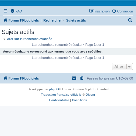
FAQ
Inscription
Connexion
R
Forum FPLogiciels
Rechercher
Sujets actifs
e
Sujets actifs
c
Aller sur la recherche avancée
h
La recherche a retourné 0 résultat • Page
1
sur
1
e
Aucun résultat ne correspond aux termes que vous avez spécifiés.
r
La recherche a retourné 0 résultat • Page
1
sur
1
c
Aller
h
Forum FPLogiciels
Fuseau horaire sur
UTC+02:00
e
r
Développé par
phpBB
® Forum Software © phpBB Limited
Traduction française officielle
©
Qiaeru
Confidentialité
|
Conditions