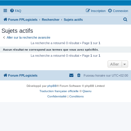
FAQ
Inscription
Connexion
R
Forum FPLogiciels
Rechercher
Sujets actifs
e
Sujets actifs
c
Aller sur la recherche avancée
h
La recherche a retourné 0 résultat • Page
1
sur
1
e
Aucun résultat ne correspond aux termes que vous avez spécifiés.
r
La recherche a retourné 0 résultat • Page
1
sur
1
c
Aller
h
Forum FPLogiciels
Fuseau horaire sur
UTC+02:00
e
r
Développé par
phpBB
® Forum Software © phpBB Limited
Traduction française officielle
©
Qiaeru
Confidentialité
|
Conditions