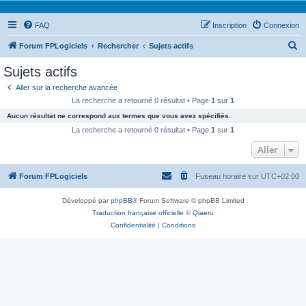
FAQ
Inscription
Connexion
R
Forum FPLogiciels
Rechercher
Sujets actifs
e
Sujets actifs
c
Aller sur la recherche avancée
h
La recherche a retourné 0 résultat • Page
1
sur
1
e
Aucun résultat ne correspond aux termes que vous avez spécifiés.
r
La recherche a retourné 0 résultat • Page
1
sur
1
c
Aller
h
Forum FPLogiciels
Fuseau horaire sur
UTC+02:00
e
r
Développé par
phpBB
® Forum Software © phpBB Limited
Traduction française officielle
©
Qiaeru
Confidentialité
|
Conditions