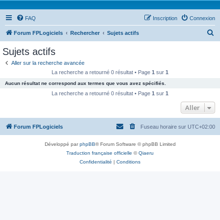
FAQ
Inscription
Connexion
R
Forum FPLogiciels
Rechercher
Sujets actifs
e
Sujets actifs
c
Aller sur la recherche avancée
h
La recherche a retourné 0 résultat • Page
1
sur
1
e
Aucun résultat ne correspond aux termes que vous avez spécifiés.
r
La recherche a retourné 0 résultat • Page
1
sur
1
c
Aller
h
Forum FPLogiciels
Fuseau horaire sur
UTC+02:00
e
r
Développé par
phpBB
® Forum Software © phpBB Limited
Traduction française officielle
©
Qiaeru
Confidentialité
|
Conditions