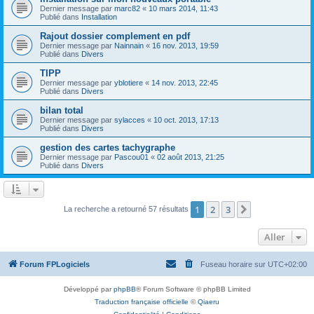
Dernier message par
marc82
«
10 mars 2014, 11:43
Publié dans
Installation
Rajout dossier complement en pdf
Dernier message par
Nainnain
«
16 nov. 2013, 19:59
Publié dans
Divers
TIPP
Dernier message par
yblotiere
«
14 nov. 2013, 22:45
Publié dans
Divers
bilan total
Dernier message par
sylacces
«
10 oct. 2013, 17:13
Publié dans
Divers
gestion des cartes tachygraphe
Dernier message par
Pascou01
«
02 août 2013, 21:25
Publié dans
Divers
1
2
3
Suivant
La recherche a retourné 57 résultats
Aller
Forum FPLogiciels
Fuseau horaire sur
UTC+02:00
Développé par
phpBB
® Forum Software © phpBB Limited
Traduction française officielle
©
Qiaeru