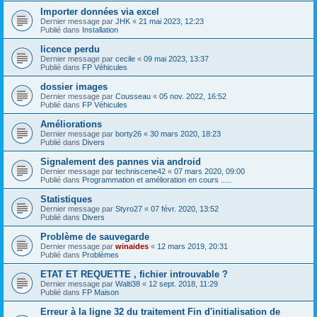
Importer données via excel
Dernier message par
JHK
«
21 mai 2023, 12:23
Publié dans
Installation
licence perdu
Dernier message par
cecile
«
09 mai 2023, 13:37
Publié dans
FP Véhicules
dossier images
Dernier message par
Cousseau
«
05 nov. 2022, 16:52
Publié dans
FP Véhicules
Améliorations
Dernier message par
borty26
«
30 mars 2020, 18:23
Publié dans
Divers
Signalement des pannes via android
Dernier message par
techniscene42
«
07 mars 2020, 09:00
Publié dans
Programmation et amélioration en cours .....
Statistiques
Dernier message par
Styro27
«
07 févr. 2020, 13:52
Publié dans
Divers
Problème de sauvegarde
Dernier message par
winaides
«
12 mars 2019, 20:31
Publié dans
Problèmes
ETAT ET REQUETTE , fichier introuvable ?
Dernier message par
Walti38
«
12 sept. 2018, 11:29
Publié dans
FP Maison
Erreur à la ligne 32 du traitement Fin d'initialisation de