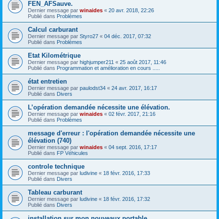
FEN_AFSauve.
Dernier message par
winaides
«
20 avr. 2018, 22:26
Publié dans
Problèmes
Calcul carburant
Dernier message par
Styro27
«
04 déc. 2017, 07:32
Publié dans
Problèmes
Etat Kilométrique
Dernier message par
highjumper211
«
25 août 2017, 11:46
Publié dans
Programmation et amélioration en cours .....
état entretien
Dernier message par
paulodst34
«
24 avr. 2017, 16:17
Publié dans
Divers
L’opération demandée nécessite une élévation.
Dernier message par
winaides
«
02 févr. 2017, 21:16
Publié dans
Problèmes
message d'erreur : l'opération demandée nécessite une
élévation (740)
Dernier message par
winaides
«
04 sept. 2016, 17:17
Publié dans
FP Véhicules
controle technique
Dernier message par
ludivine
«
18 févr. 2016, 17:33
Publié dans
Divers
Tableau carburant
Dernier message par
ludivine
«
18 févr. 2016, 17:32
Publié dans
Divers
installation sur mon nouveaux portable