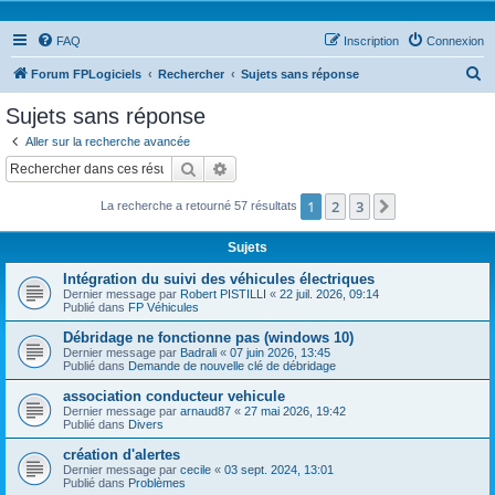
FAQ
Inscription
Connexion
R
Forum FPLogiciels
Rechercher
Sujets sans réponse
e
Sujets sans réponse
c
Aller sur la recherche avancée
h
Rechercher
Recherche avancée
e
1
2
3
Suivant
La recherche a retourné 57 résultats
r
c
Sujets
h
Intégration du suivi des véhicules électriques
e
Dernier message par
Robert PISTILLI
«
22 juil. 2026, 09:14
Publié dans
FP Véhicules
r
Débridage ne fonctionne pas (windows 10)
Dernier message par
Badrali
«
07 juin 2026, 13:45
Publié dans
Demande de nouvelle clé de débridage
association conducteur vehicule
Dernier message par
arnaud87
«
27 mai 2026, 19:42
Publié dans
Divers
création d'alertes
Dernier message par
cecile
«
03 sept. 2024, 13:01
Publié dans
Problèmes