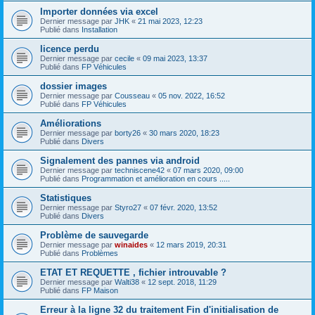
Importer données via excel
Dernier message par
JHK
«
21 mai 2023, 12:23
Publié dans
Installation
licence perdu
Dernier message par
cecile
«
09 mai 2023, 13:37
Publié dans
FP Véhicules
dossier images
Dernier message par
Cousseau
«
05 nov. 2022, 16:52
Publié dans
FP Véhicules
Améliorations
Dernier message par
borty26
«
30 mars 2020, 18:23
Publié dans
Divers
Signalement des pannes via android
Dernier message par
techniscene42
«
07 mars 2020, 09:00
Publié dans
Programmation et amélioration en cours .....
Statistiques
Dernier message par
Styro27
«
07 févr. 2020, 13:52
Publié dans
Divers
Problème de sauvegarde
Dernier message par
winaides
«
12 mars 2019, 20:31
Publié dans
Problèmes
ETAT ET REQUETTE , fichier introuvable ?
Dernier message par
Walti38
«
12 sept. 2018, 11:29
Publié dans
FP Maison
Erreur à la ligne 32 du traitement Fin d'initialisation de