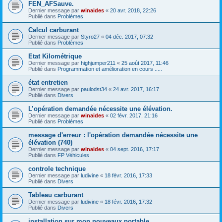
FEN_AFSauve.
Dernier message par
winaides
«
20 avr. 2018, 22:26
Publié dans
Problèmes
Calcul carburant
Dernier message par
Styro27
«
04 déc. 2017, 07:32
Publié dans
Problèmes
Etat Kilométrique
Dernier message par
highjumper211
«
25 août 2017, 11:46
Publié dans
Programmation et amélioration en cours .....
état entretien
Dernier message par
paulodst34
«
24 avr. 2017, 16:17
Publié dans
Divers
L’opération demandée nécessite une élévation.
Dernier message par
winaides
«
02 févr. 2017, 21:16
Publié dans
Problèmes
message d'erreur : l'opération demandée nécessite une
élévation (740)
Dernier message par
winaides
«
04 sept. 2016, 17:17
Publié dans
FP Véhicules
controle technique
Dernier message par
ludivine
«
18 févr. 2016, 17:33
Publié dans
Divers
Tableau carburant
Dernier message par
ludivine
«
18 févr. 2016, 17:32
Publié dans
Divers
installation sur mon nouveaux portable