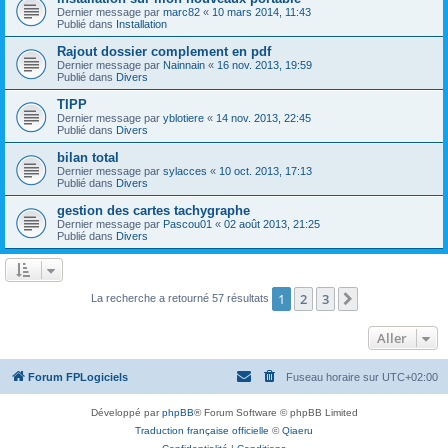
Dernier message par
marc82
«
10 mars 2014, 11:43
Publié dans
Installation
Rajout dossier complement en pdf
Dernier message par
Nainnain
«
16 nov. 2013, 19:59
Publié dans
Divers
TIPP
Dernier message par
yblotiere
«
14 nov. 2013, 22:45
Publié dans
Divers
bilan total
Dernier message par
sylacces
«
10 oct. 2013, 17:13
Publié dans
Divers
gestion des cartes tachygraphe
Dernier message par
Pascou01
«
02 août 2013, 21:25
Publié dans
Divers
1
2
3
Suivant
La recherche a retourné 57 résultats
Aller
Forum FPLogiciels
Fuseau horaire sur
UTC+02:00
Développé par
phpBB
® Forum Software © phpBB Limited
Traduction française officielle
©
Qiaeru