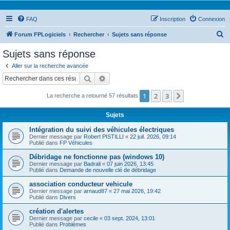
FAQ
Inscription
Connexion
R
Forum FPLogiciels
Rechercher
Sujets sans réponse
e
Sujets sans réponse
c
Aller sur la recherche avancée
h
Rechercher
Recherche avancée
e
1
2
3
Suivant
La recherche a retourné 57 résultats
r
c
Sujets
h
Intégration du suivi des véhicules électriques
e
Dernier message par
Robert PISTILLI
«
22 juil. 2026, 09:14
Publié dans
FP Véhicules
r
Débridage ne fonctionne pas (windows 10)
Dernier message par
Badrali
«
07 juin 2026, 13:45
Publié dans
Demande de nouvelle clé de débridage
association conducteur vehicule
Dernier message par
arnaud87
«
27 mai 2026, 19:42
Publié dans
Divers
création d'alertes
Dernier message par
cecile
«
03 sept. 2024, 13:01
Publié dans
Problèmes