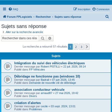
FAQ
Inscription
Connexion
R
Forum FPLogiciels
Rechercher
Sujets sans réponse
e
Sujets sans réponse
c
Aller sur la recherche avancée
h
Rechercher
Recherche avancée
e
1
2
3
Suivant
La recherche a retourné 57 résultats
r
c
Sujets
h
Intégration du suivi des véhicules électriques
e
Dernier message par
Robert PISTILLI
«
22 juil. 2026, 09:14
Publié dans
FP Véhicules
r
Débridage ne fonctionne pas (windows 10)
Dernier message par
Badrali
«
07 juin 2026, 13:45
Publié dans
Demande de nouvelle clé de débridage
association conducteur vehicule
Dernier message par
arnaud87
«
27 mai 2026, 19:42
Publié dans
Divers
création d'alertes
Dernier message par
cecile
«
03 sept. 2024, 13:01
Publié dans
Problèmes