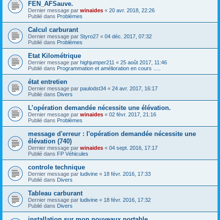
FEN_AFSauve.
Dernier message par
winaides
«
20 avr. 2018, 22:26
Publié dans
Problèmes
Calcul carburant
Dernier message par
Styro27
«
04 déc. 2017, 07:32
Publié dans
Problèmes
Etat Kilométrique
Dernier message par
highjumper211
«
25 août 2017, 11:46
Publié dans
Programmation et amélioration en cours .....
état entretien
Dernier message par
paulodst34
«
24 avr. 2017, 16:17
Publié dans
Divers
L’opération demandée nécessite une élévation.
Dernier message par
winaides
«
02 févr. 2017, 21:16
Publié dans
Problèmes
message d'erreur : l'opération demandée nécessite une
élévation (740)
Dernier message par
winaides
«
04 sept. 2016, 17:17
Publié dans
FP Véhicules
controle technique
Dernier message par
ludivine
«
18 févr. 2016, 17:33
Publié dans
Divers
Tableau carburant
Dernier message par
ludivine
«
18 févr. 2016, 17:32
Publié dans
Divers
installation sur mon nouveaux portable