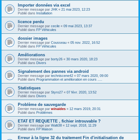
Importer données via excel
Dernier message par
JHK
«
21 mai 2023, 12:23
Publié dans
Installation
licence perdu
Dernier message par
cecile
«
09 mai 2023, 13:37
Publié dans
FP Véhicules
dossier images
Dernier message par
Cousseau
«
05 nov. 2022, 16:52
Publié dans
FP Véhicules
Améliorations
Dernier message par
borty26
«
30 mars 2020, 18:23
Publié dans
Divers
Signalement des pannes via android
Dernier message par
techniscene42
«
07 mars 2020, 09:00
Publié dans
Programmation et amélioration en cours .....
Statistiques
Dernier message par
Styro27
«
07 févr. 2020, 13:52
Publié dans
Divers
Problème de sauvegarde
Dernier message par
winaides
«
12 mars 2019, 20:31
Publié dans
Problèmes
ETAT ET REQUETTE , fichier introuvable ?
Dernier message par
Walti38
«
12 sept. 2018, 11:29
Publié dans
FP Maison
Erreur à la ligne 32 du traitement Fin d'initialisation de