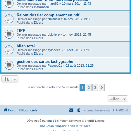
Dernier message par
marc82
«
10 mars 2014, 11:43
Publié dans
Installation
Rajout dossier complement en pdf
Dernier message par
Nainnain
«
16 nov. 2013, 19:59
Publié dans
Divers
TIPP
Dernier message par
yblotiere
«
14 nov. 2013, 22:45
Publié dans
Divers
bilan total
Dernier message par
sylacces
«
10 oct. 2013, 17:13
Publié dans
Divers
gestion des cartes tachygraphe
Dernier message par
Pascou01
«
02 août 2013, 21:25
Publié dans
Divers
1
2
3
Suivant
La recherche a retourné 57 résultats
Aller
Forum FPLogiciels
Fuseau horaire sur
UTC+02:00
Développé par
phpBB
® Forum Software © phpBB Limited
Traduction française officielle
©
Qiaeru