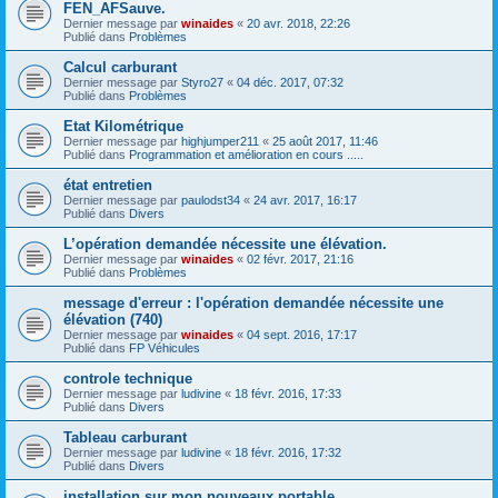
FEN_AFSauve.
Dernier message par
winaides
«
20 avr. 2018, 22:26
Publié dans
Problèmes
Calcul carburant
Dernier message par
Styro27
«
04 déc. 2017, 07:32
Publié dans
Problèmes
Etat Kilométrique
Dernier message par
highjumper211
«
25 août 2017, 11:46
Publié dans
Programmation et amélioration en cours .....
état entretien
Dernier message par
paulodst34
«
24 avr. 2017, 16:17
Publié dans
Divers
L’opération demandée nécessite une élévation.
Dernier message par
winaides
«
02 févr. 2017, 21:16
Publié dans
Problèmes
message d'erreur : l'opération demandée nécessite une
élévation (740)
Dernier message par
winaides
«
04 sept. 2016, 17:17
Publié dans
FP Véhicules
controle technique
Dernier message par
ludivine
«
18 févr. 2016, 17:33
Publié dans
Divers
Tableau carburant
Dernier message par
ludivine
«
18 févr. 2016, 17:32
Publié dans
Divers
installation sur mon nouveaux portable