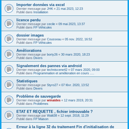
Importer données via excel
Dernier message par
JHK
«
21 mai 2023, 12:23
Publié dans
Installation
licence perdu
Dernier message par
cecile
«
09 mai 2023, 13:37
Publié dans
FP Véhicules
dossier images
Dernier message par
Cousseau
«
05 nov. 2022, 16:52
Publié dans
FP Véhicules
Améliorations
Dernier message par
borty26
«
30 mars 2020, 18:23
Publié dans
Divers
Signalement des pannes via android
Dernier message par
techniscene42
«
07 mars 2020, 09:00
Publié dans
Programmation et amélioration en cours .....
Statistiques
Dernier message par
Styro27
«
07 févr. 2020, 13:52
Publié dans
Divers
Problème de sauvegarde
Dernier message par
winaides
«
12 mars 2019, 20:31
Publié dans
Problèmes
ETAT ET REQUETTE , fichier introuvable ?
Dernier message par
Walti38
«
12 sept. 2018, 11:29
Publié dans
FP Maison
Erreur à la ligne 32 du traitement Fin d'initialisation de