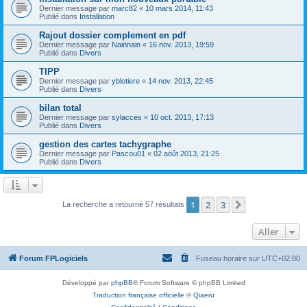
Dernier message par
marc82
«
10 mars 2014, 11:43
Publié dans
Installation
Rajout dossier complement en pdf
Dernier message par
Nainnain
«
16 nov. 2013, 19:59
Publié dans
Divers
TIPP
Dernier message par
yblotiere
«
14 nov. 2013, 22:45
Publié dans
Divers
bilan total
Dernier message par
sylacces
«
10 oct. 2013, 17:13
Publié dans
Divers
gestion des cartes tachygraphe
Dernier message par
Pascou01
«
02 août 2013, 21:25
Publié dans
Divers
1
2
3
Suivant
La recherche a retourné 57 résultats
Aller
Forum FPLogiciels
Fuseau horaire sur
UTC+02:00
Développé par
phpBB
® Forum Software © phpBB Limited
Traduction française officielle
©
Qiaeru