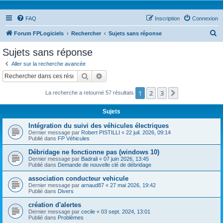
FAQ
Inscription
Connexion
R
Forum FPLogiciels
Rechercher
Sujets sans réponse
e
Sujets sans réponse
c
Aller sur la recherche avancée
h
Rechercher
Recherche avancée
e
1
2
3
Suivant
La recherche a retourné 57 résultats
r
c
Sujets
h
Intégration du suivi des véhicules électriques
e
Dernier message par
Robert PISTILLI
«
22 juil. 2026, 09:14
Publié dans
FP Véhicules
r
Débridage ne fonctionne pas (windows 10)
Dernier message par
Badrali
«
07 juin 2026, 13:45
Publié dans
Demande de nouvelle clé de débridage
association conducteur vehicule
Dernier message par
arnaud87
«
27 mai 2026, 19:42
Publié dans
Divers
création d'alertes
Dernier message par
cecile
«
03 sept. 2024, 13:01
Publié dans
Problèmes