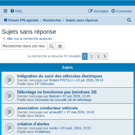
FAQ
Inscription
Connexion
R
Forum FPLogiciels
Rechercher
Sujets sans réponse
e
Sujets sans réponse
c
Aller sur la recherche avancée
h
Rechercher
Recherche avancée
e
1
2
3
Suivant
La recherche a retourné 57 résultats
r
c
Sujets
h
Intégration du suivi des véhicules électriques
e
Dernier message par
Robert PISTILLI
«
22 juil. 2026, 09:14
Publié dans
FP Véhicules
r
Débridage ne fonctionne pas (windows 10)
Dernier message par
Badrali
«
07 juin 2026, 13:45
Publié dans
Demande de nouvelle clé de débridage
association conducteur vehicule
Dernier message par
arnaud87
«
27 mai 2026, 19:42
Publié dans
Divers
création d'alertes
Dernier message par
cecile
«
03 sept. 2024, 13:01
Publié dans
Problèmes