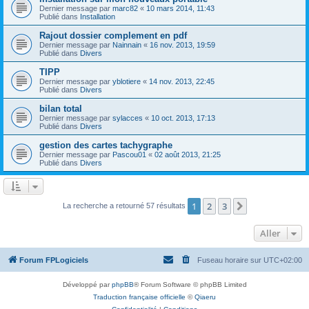
Dernier message par
marc82
«
10 mars 2014, 11:43
Publié dans
Installation
Rajout dossier complement en pdf
Dernier message par
Nainnain
«
16 nov. 2013, 19:59
Publié dans
Divers
TIPP
Dernier message par
yblotiere
«
14 nov. 2013, 22:45
Publié dans
Divers
bilan total
Dernier message par
sylacces
«
10 oct. 2013, 17:13
Publié dans
Divers
gestion des cartes tachygraphe
Dernier message par
Pascou01
«
02 août 2013, 21:25
Publié dans
Divers
1
2
3
Suivant
La recherche a retourné 57 résultats
Aller
Forum FPLogiciels
Fuseau horaire sur
UTC+02:00
Développé par
phpBB
® Forum Software © phpBB Limited
Traduction française officielle
©
Qiaeru