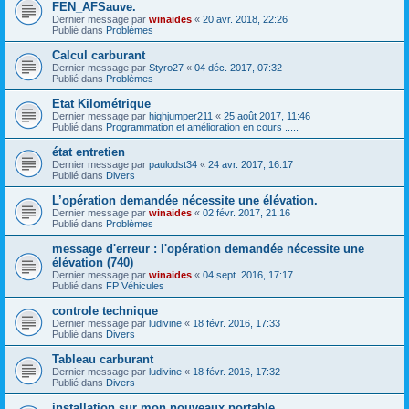
FEN_AFSauve.
Dernier message par
winaides
«
20 avr. 2018, 22:26
Publié dans
Problèmes
Calcul carburant
Dernier message par
Styro27
«
04 déc. 2017, 07:32
Publié dans
Problèmes
Etat Kilométrique
Dernier message par
highjumper211
«
25 août 2017, 11:46
Publié dans
Programmation et amélioration en cours .....
état entretien
Dernier message par
paulodst34
«
24 avr. 2017, 16:17
Publié dans
Divers
L’opération demandée nécessite une élévation.
Dernier message par
winaides
«
02 févr. 2017, 21:16
Publié dans
Problèmes
message d'erreur : l'opération demandée nécessite une
élévation (740)
Dernier message par
winaides
«
04 sept. 2016, 17:17
Publié dans
FP Véhicules
controle technique
Dernier message par
ludivine
«
18 févr. 2016, 17:33
Publié dans
Divers
Tableau carburant
Dernier message par
ludivine
«
18 févr. 2016, 17:32
Publié dans
Divers
installation sur mon nouveaux portable