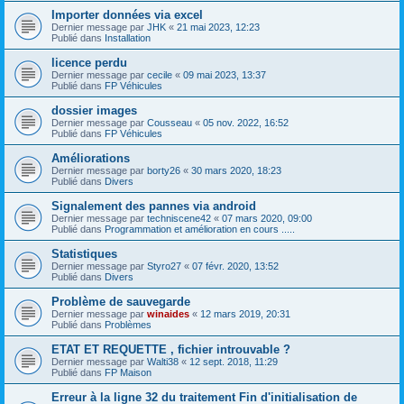
Importer données via excel
Dernier message par
JHK
«
21 mai 2023, 12:23
Publié dans
Installation
licence perdu
Dernier message par
cecile
«
09 mai 2023, 13:37
Publié dans
FP Véhicules
dossier images
Dernier message par
Cousseau
«
05 nov. 2022, 16:52
Publié dans
FP Véhicules
Améliorations
Dernier message par
borty26
«
30 mars 2020, 18:23
Publié dans
Divers
Signalement des pannes via android
Dernier message par
techniscene42
«
07 mars 2020, 09:00
Publié dans
Programmation et amélioration en cours .....
Statistiques
Dernier message par
Styro27
«
07 févr. 2020, 13:52
Publié dans
Divers
Problème de sauvegarde
Dernier message par
winaides
«
12 mars 2019, 20:31
Publié dans
Problèmes
ETAT ET REQUETTE , fichier introuvable ?
Dernier message par
Walti38
«
12 sept. 2018, 11:29
Publié dans
FP Maison
Erreur à la ligne 32 du traitement Fin d'initialisation de