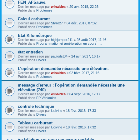
FEN_AFSauve.
Dernier message par
winaides
«
20 avr. 2018, 22:26
Publié dans
Problèmes
Calcul carburant
Dernier message par
Styro27
«
04 déc. 2017, 07:32
Publié dans
Problèmes
Etat Kilométrique
Dernier message par
highjumper211
«
25 août 2017, 11:46
Publié dans
Programmation et amélioration en cours .....
état entretien
Dernier message par
paulodst34
«
24 avr. 2017, 16:17
Publié dans
Divers
L’opération demandée nécessite une élévation.
Dernier message par
winaides
«
02 févr. 2017, 21:16
Publié dans
Problèmes
message d'erreur : l'opération demandée nécessite une
élévation (740)
Dernier message par
winaides
«
04 sept. 2016, 17:17
Publié dans
FP Véhicules
controle technique
Dernier message par
ludivine
«
18 févr. 2016, 17:33
Publié dans
Divers
Tableau carburant
Dernier message par
ludivine
«
18 févr. 2016, 17:32
Publié dans
Divers
installation sur mon nouveaux portable