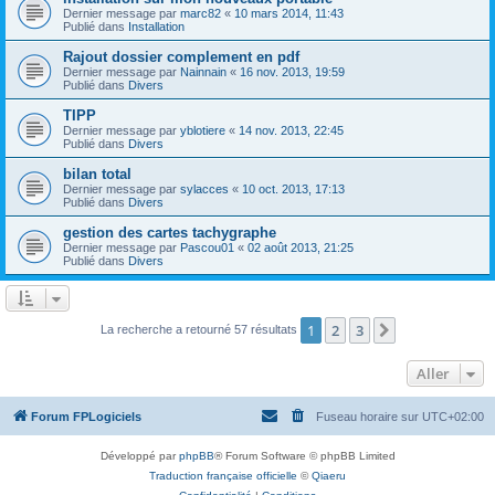
Dernier message par
marc82
«
10 mars 2014, 11:43
Publié dans
Installation
Rajout dossier complement en pdf
Dernier message par
Nainnain
«
16 nov. 2013, 19:59
Publié dans
Divers
TIPP
Dernier message par
yblotiere
«
14 nov. 2013, 22:45
Publié dans
Divers
bilan total
Dernier message par
sylacces
«
10 oct. 2013, 17:13
Publié dans
Divers
gestion des cartes tachygraphe
Dernier message par
Pascou01
«
02 août 2013, 21:25
Publié dans
Divers
1
2
3
Suivant
La recherche a retourné 57 résultats
Aller
Forum FPLogiciels
Fuseau horaire sur
UTC+02:00
Développé par
phpBB
® Forum Software © phpBB Limited
Traduction française officielle
©
Qiaeru