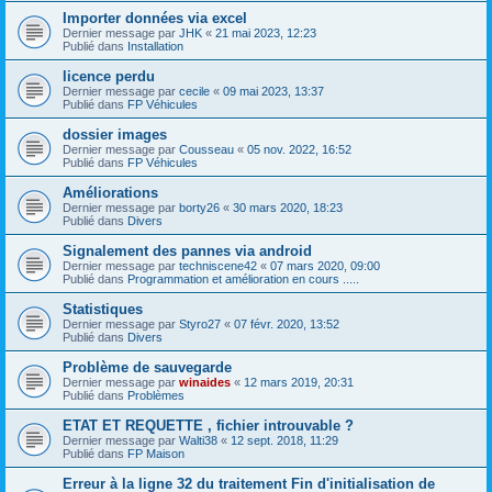
Importer données via excel
Dernier message par
JHK
«
21 mai 2023, 12:23
Publié dans
Installation
licence perdu
Dernier message par
cecile
«
09 mai 2023, 13:37
Publié dans
FP Véhicules
dossier images
Dernier message par
Cousseau
«
05 nov. 2022, 16:52
Publié dans
FP Véhicules
Améliorations
Dernier message par
borty26
«
30 mars 2020, 18:23
Publié dans
Divers
Signalement des pannes via android
Dernier message par
techniscene42
«
07 mars 2020, 09:00
Publié dans
Programmation et amélioration en cours .....
Statistiques
Dernier message par
Styro27
«
07 févr. 2020, 13:52
Publié dans
Divers
Problème de sauvegarde
Dernier message par
winaides
«
12 mars 2019, 20:31
Publié dans
Problèmes
ETAT ET REQUETTE , fichier introuvable ?
Dernier message par
Walti38
«
12 sept. 2018, 11:29
Publié dans
FP Maison
Erreur à la ligne 32 du traitement Fin d'initialisation de