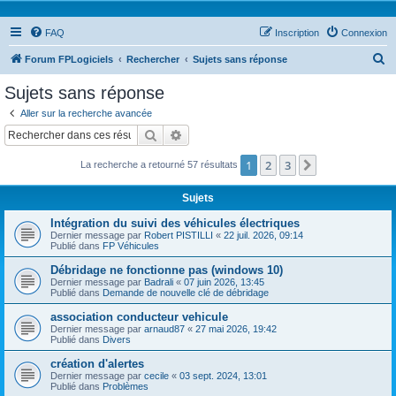
FAQ
Inscription
Connexion
R
Forum FPLogiciels
Rechercher
Sujets sans réponse
e
Sujets sans réponse
c
Aller sur la recherche avancée
h
Rechercher
Recherche avancée
e
1
2
3
Suivant
La recherche a retourné 57 résultats
r
c
Sujets
h
Intégration du suivi des véhicules électriques
e
Dernier message par
Robert PISTILLI
«
22 juil. 2026, 09:14
Publié dans
FP Véhicules
r
Débridage ne fonctionne pas (windows 10)
Dernier message par
Badrali
«
07 juin 2026, 13:45
Publié dans
Demande de nouvelle clé de débridage
association conducteur vehicule
Dernier message par
arnaud87
«
27 mai 2026, 19:42
Publié dans
Divers
création d'alertes
Dernier message par
cecile
«
03 sept. 2024, 13:01
Publié dans
Problèmes